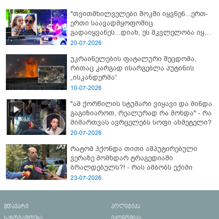
"თვითმხილველები შოკში იყვნენ...ერთ-
ერთი საავადმყოფოშიც
გადაიყვანეს...დიახ, ეს მკვლელობა იყო"
- გორში დატრიალებული ტრაგედიის
20-07-2026
ახალი დეტალები
უკრაინელების ფატალური შეცდომა,
რითაც კარგად ისარგებლა პუტინის
„ისკანდერმა“
10-07-2026
"ამ ქორწილის სტუმარი ვიყავი და მინდა
გაგიზიაროთ, რეალურად რა მოხდა" - რა
მიმართვას ავრცელებს სოფი ახმეტელი?
20-07-2026
რატომ ჰქონდა თითი ამპუტირებული
ვერაზე მომხდარ ტრაგედიაში
ბრალდებულს?! - რას ამბობს ექიმი
23-07-2026
მთავარი
პოლიტიკა
საზოგადოება
ეკონომიკა