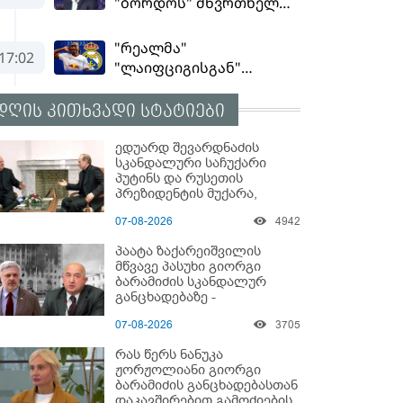
დღის კითხვადი სტატიები
ედუარდ შევარდნაძის
სკანდალური საჩუქარი
პუტინს და რუსეთის
პრეზიდენტის მუქარა,
რომელიც 6 წლის შემდეგ
07-08-2026
4942
აასრულა
პაატა ზაქარეიშვილის
მწვავე პასუხი გიორგი
ბარამიძის სკანდალურ
განცხადებაზე -
"ყველაფერი დეტალურად
07-08-2026
3705
ვიცი... კამანში მოკლული
ქართველები მე
რას წერს ნანუკა
გადმოვასვენე... ბარამიძე
ჟორჟოლიანი გიორგი
კი ტყუის"
ბარამიძის განცხადებასთან
დაკავშირებით გამოძიების