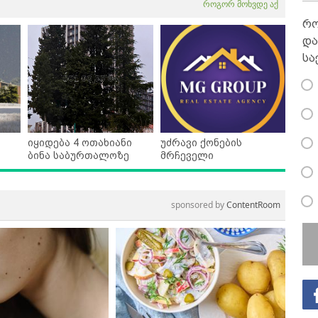
როგორ მოხვდე აქ
რო
და
სა
იყიდება 4 ოთახიანი
უძრავი ქონების
ბინა საბურთალოზე
მრჩეველი
sponsored by
ContentRoom