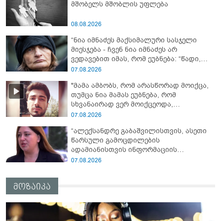
მშობელს მშობლის უფლება
08.08.2026
“ნია იმნაძეს მაქსიმალური სასჯელი
მიესჯება - ჩვენ ნია იმნაძეს არ
ვედავებით იმას, რომ ეუბნება: “წადი,
მოკალი“, ეს დაკვეთაა, ჩვენ ვამბობთ,
07.08.2026
წაქეზებას, მანიპულირებას” - გიგა
"მამა ამბობს, რომ არასწორად მოიქცა,
ავალიანის დედა
თუმცა ნია მამას ეუბნება, რომ
სხვანაირად ვერ მოიქცეოდა,
თანამედროვე ეპოქაში სხვანაირად
07.08.2026
ხდება, საქციელს ამართლებს" - რა
“ალექსანდრე გაბაშვილისთვის, ასეთი
დეტალებზე საუბრობს გიგა ავალიანის
წარსული გამოცდილების
საქმის პროკურორი?
ადამიანისთვის ინფორმაციის
მიწოდება, რომ მასწავლებელი
07.08.2026
სექსუალურად ავიწროებდა,
ფაქტობრივად, წაქეზება იყო” -
მოზაიკა
პროკურორი ნია იმნაძეზე