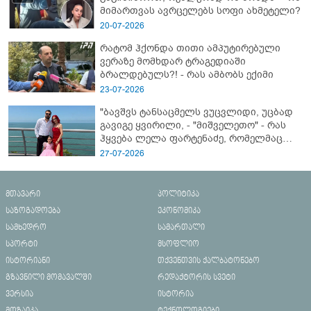
მიმართვას ავრცელებს სოფი ახმეტელი?
20-07-2026
რატომ ჰქონდა თითი ამპუტირებული
ვერაზე მომხდარ ტრაგედიაში
ბრალდებულს?! - რას ამბობს ექიმი
23-07-2026
"ბავშვს ტანსაცმელს ვუცვლიდი, უცბად
გავიგე ყვირილი, - "მიშველეთო" - რას
ჰყვება ლელა ფარტენაძე, რომელმაც
ბათუმში 16 წლის ბიჭი ზღვაში
27-07-2026
დახრჩობას გადაარჩინა
მთავარი
პოლიტიკა
საზოგადოება
ეკონომიკა
სამხედრო
სამართალი
სპორტი
მსოფლიო
ისტორიანი
თქვენთვის ქალბატონებო
გზავნილი მომავალში
რედაქტორის სვეტი
ვერსია
ისტორია
მოზაიკა
ტექნოლოგიები