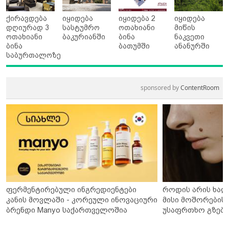
ქირავდება
იყიდება
იყიდება 2
იყიდება
დღიურად 3
სასტუმრო
ოთახიანი
მიწის
ოთახიანი
ბაკურიანში
ბინა
ნაკვეთი
ბინა
ბათუმში
ანანურში
საბურთალოზე
sponsored by
ContentRoom
ფერმენტირებული ინგრედიენტები
როდის არის ხალ
კანის მოვლაში - კორეული ინოვაციური
მისი მოშორების 
ბრენდი Manyo საქართველოშია
უსაფრთხო გზები