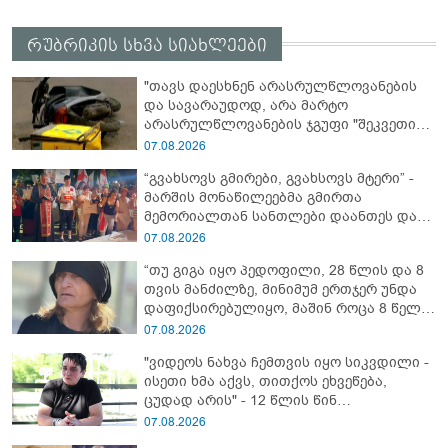
რუბრიკის სხვა სიახლეები
"თავს დაესხნენ არასრულწლოვანების
და სავარაუდოდ, არა მარტო
არასრულწლოვანების ჯგუფი "შეკვეთის
მიტანისას, "გლოვოს" კურიერია
07.08.2026
უპატიოსნესი ობოლი ბიჭი" - რას წერს
“გვახსოვს გმირები, გვახსოვს მტერი” -
ადვოკატი?
მარშის მონაწილეებმა გმირთა
მემორიალთან სანთლები დაანთეს და
გმირების ხსოვნას პატივი მიაგეს
07.08.2026
“თუ გიგა იყო პედოფილი, 28 წლის და 8
თვის მანძილზე, მინიმუმ ერთჯერ უნდა
დაფიქსირებულიყო, მაშინ როცა 8 წელი
ამზადებდა მოსწავლეებს! - იპოვონ ერთი
07.08.2026
გოგონა, ვისაც გიგა სექსუალურად
"ვიდეოს ნახვა ჩემთვის იყო სიკვდილი -
ავიწროებდა” - ეკა კუპატაძე
ისეთი ხმა აქვს, თითქოს ეხვეწება,
ცუდად არის" - 12 წლის წინ
გაუჩინარებული ბიჭის დედა
07.08.2026
გავრცელებულ ვიდეოზე პირველ