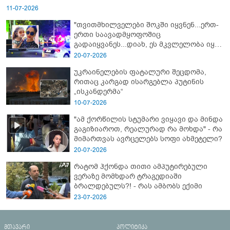
11-07-2026
"თვითმხილველები შოკში იყვნენ...ერთ-
ერთი საავადმყოფოშიც
გადაიყვანეს...დიახ, ეს მკვლელობა იყო"
- გორში დატრიალებული ტრაგედიის
20-07-2026
ახალი დეტალები
უკრაინელების ფატალური შეცდომა,
რითაც კარგად ისარგებლა პუტინის
„ისკანდერმა“
10-07-2026
"ამ ქორწილის სტუმარი ვიყავი და მინდა
გაგიზიაროთ, რეალურად რა მოხდა" - რა
მიმართვას ავრცელებს სოფი ახმეტელი?
20-07-2026
რატომ ჰქონდა თითი ამპუტირებული
ვერაზე მომხდარ ტრაგედიაში
ბრალდებულს?! - რას ამბობს ექიმი
23-07-2026
მთავარი
პოლიტიკა