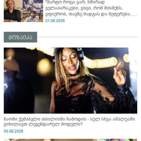
"მარტო როცა ვარ, ხშირად
კომენტარს აკეთებს
ველაპარაკები, ვიცი, რომ მისმენს,
ვფიქრობ, თავზე მადგას და მეფერება...“
- გიორგი კეკელიძე გმირი ანწუხელიძის
07.08.2026
გამზრდელი მამიდის ემოციურ
მონათხრობს აქვეყნებს
მოზაიკა
ნაომი ქემპბელი თბილისში ჩამოდის - სულ სხვა ამპლუაში
ვიხილავთ ლეგენდარულ მოდელს?
05.08.2026