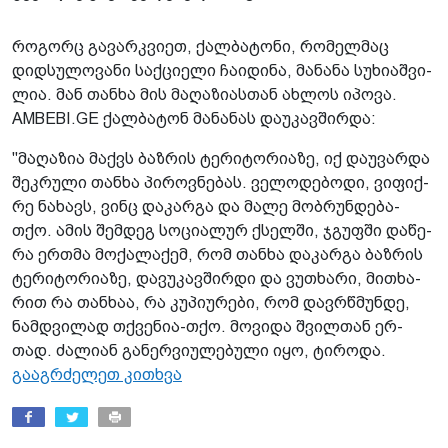
რო­გორც გა­ვარ­კვი­ეთ, ქალ­ბა­ტო­ნი, რო­მელ­მაც
დიდსუ­ლო­ვა­ნი საქ­ცი­ე­ლი ჩა­ი­დი­ნა, მა­ნა­ნა სუ­ხი­აშ­ვი­
ლია. მან თან­ხა მის მა­ღა­ზი­ას­თან ახ­ლოს იპო­ვა.
AMBEBI.GE ქალ­ბა­ტონ მა­ნა­ნას და­უ­კავ­შირ­და:
"მა­ღა­ზია მაქვს ბაზ­რის ტე­რი­ტო­რი­ა­ზე, იქ და­უ­ვარ­და
შეკ­რუ­ლი თან­ხა პი­როვ­ნე­ბას. ვე­ლო­დე­ბო­დი, ვი­ფიქ­
რე ნა­ხავს, ვინც და­კარ­გა და მალე მობ­რუნ­დე­ბა-
თქო. ამის შემ­დეგ სო­ცი­ა­ლურ ქსელ­ში, ჯგუფ­ში და­წე­
რა ერ­თმა მო­ქა­ლა­ქემ, რომ თან­ხა და­კარ­გა ბაზ­რის
ტე­რი­ტო­რი­ა­ზე, და­ვუ­კავ­შირ­დი და ვუ­თხა­რი, მი­თხა­
რით რა თან­ხაა, რა კუ­პი­უ­რე­ბი, რომ დავ­რწმუნ­დე,
ნამ­დვი­ლად თქვე­ნია-თქო. მო­ვი­და შვილ­თან ერ­
თად. ძა­ლი­ან გა­ნერ­ვი­უ­ლე­ბუ­ლი იყო, ტი­რო­და.
გააგრძელეთ კითხვა