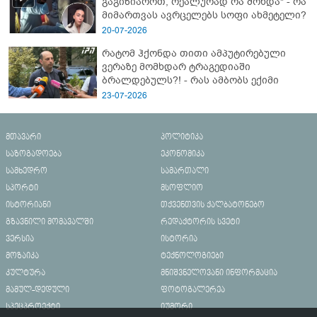
გაგიზიაროთ, რეალურად რა მოხდა" - რა
მიმართვას ავრცელებს სოფი ახმეტელი?
20-07-2026
რატომ ჰქონდა თითი ამპუტირებული
ვერაზე მომხდარ ტრაგედიაში
ბრალდებულს?! - რას ამბობს ექიმი
23-07-2026
მთავარი
პოლიტიკა
საზოგადოება
ეკონომიკა
სამხედრო
სამართალი
სპორტი
მსოფლიო
ისტორიანი
თქვენთვის ქალბატონებო
გზავნილი მომავალში
რედაქტორის სვეტი
ვერსია
ისტორია
მოზაიკა
ტექნოლოგიები
კულტურა
მნიშვნელოვანი ინფორმაცია
მამულ-დედული
ფოტოგალერეა
სპეცპროექტი
იუმორი