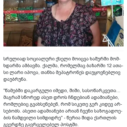
სრუ­ლი­ად სო­ცი­ა­ლუ­რი ქსე­ლი მო­იც­ვა ხა­შურ­ში მომ­
ხდარ­მა ამ­ბავ­მა. ქალ­მა, რო­მელ­მაც ბა­ზარ­ში 12 ათა­
სი ლარი იპო­ვა, თან­ხა მე­პატ­რო­ნეს და­უ­ყოვ­ნებ­ლივ
და­უბ­რუ­ნა.
"წა­მებ­ში და­კარ­გუ­ლი იმე­დი, შიში, სა­სო­წარ­კვე­თა…
მაგ­რამ სწო­რედ ასეთ დროს ჩნდე­ბი­ან ადა­მი­ა­ნე­ბი,
რომ­ლე­ბიც გვახ­სე­ნე­ბენ, რომ სი­კე­თე ჯერ კი­დევ არ­
სე­ბობს. ასე­თი ადა­მი­ა­ნე­ბი არი­ან ჩვე­ნი სა­ზო­გა­დო­ე­
ბის ნამ­დვი­ლი სიმ­დიდ­რე" - წე­რია შიდა ქარ­თლის
გვერ­დზე გავ­რცე­ლე­ბულ პოს­ტში.