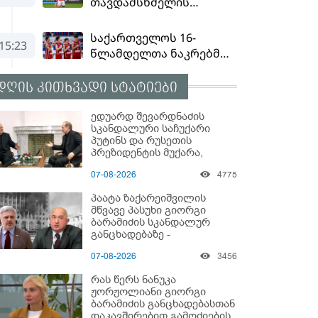
დღის კითხვადი სტატიები
ედუარდ შევარდნაძის
სკანდალური საჩუქარი
პუტინს და რუსეთის
პრეზიდენტის მუქარა,
რომელიც 6 წლის შემდეგ
07-08-2026
4775
აასრულა
პაატა ზაქარეიშვილის
მწვავე პასუხი გიორგი
ბარამიძის სკანდალურ
განცხადებაზე -
"ყველაფერი დეტალურად
07-08-2026
3456
ვიცი... კამანში მოკლული
ქართველები მე
რას წერს ნანუკა
გადმოვასვენე... ბარამიძე
ჟორჟოლიანი გიორგი
კი ტყუის"
ბარამიძის განცხადებასთან
დაკავშირებით გამოძიების