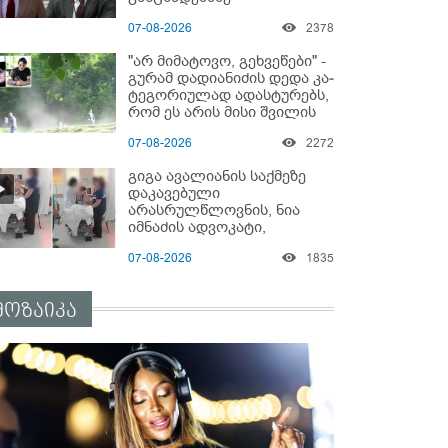
"ყველაფერი დეტალურად
07-08-2026
2378
ვიცი... კამანში მოკლული
ქართველები მე
"არ მიმატოვო, გეხვეწები" -
გადმოვასვენე... ბარამიძე
გუ­რა­მ დადიანიძის დედა კა­
კი ტყუის"
ტე­გო­რი­უ­ლად ადას­ტუ­რებს,
რომ ეს არის მისი შვი­ლის
ხმა
07-08-2026
2272
გიგა ავალიანის საქმეზე
დაკავებული
არასრულწლოვნის, ნია
იმნაძის ადვოკატი,
საავადმყოფოში
07-08-2026
1835
გადაღებულ კადრებს
ავრცელებს
მოზაიკა