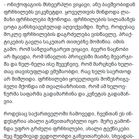
- ონი­ქო­ფა­გი­ის მსხვერ­პლი ვი­ყა­ვი, ანუ ბავ­შვო­ბი­დან
ფრჩხი­ლებს ვიკ­ვნეტ­დი. ყო­ველ­თვის მინ­დო­და ლა­
მა­ზი ფრჩხი­ლე­ბი მქო­ნო­და. ფრჩხი­ლე­ბის სი­ლა­მა­ზეს
ცოტა გან­სხვა­ვე­ბუ­ლად აღ­ვიქ­ვამ­დი. მერე, რო­დე­საც
მოკ­ლე ფრჩხი­ლე­ბის დაგ­რძე­ლე­ბა ვის­წავ­ლე, პრაქ­
ტი­კე­ბის გავ­ლა სა­კუ­თარ თი­თებ­ზე მო­მი­წია. იმის
გამო, რომ სა­ზღვარ­გა­რეთ ვი­ყა­ვი, ბევ­რი ნაც­ნო­ბი
არ მყავ­და, რომ სწავ­ლის პრო­ცეს­ში მათ­ზე მე­ვარ­ჯი­
შა და ნელ-ნელა ისე შე­ვეჩ­ვიე, რომ მარ­ცხე­ნა ხე­ლი­
თაც თა­ვი­სუფ­ლად ვმუ­შა­ობ­დი, რაც ხელს სა­ერ­თოდ
არ მიშ­ლი­და. ფრჩხი­ლე­ბი ყო­ველ­თვის მო­წეს­რი­გე­
ბუ­ლი მქონ­და იმ თვალ­საზ­რი­სით, რომ ამ ხე­ლოვ­
ნურ­მა სა­ფარ­მა გა­და­მარ­ჩი­ნა და კვნე­ტას გა­და­მაჩ­
ვია.
რო­დე­საც სა­ქარ­თვე­ლო­ში ჩა­მო­ვე­დი, ჩვენ­თან ეს ინ­
დუსტრია ახა­ლი გან­ვი­თა­რე­ბუ­ლი იყო. მერე გა­მოჩ­
ნდა უფრო გრძე­ლი ფრჩხი­ლე­ბი, ახა­ლი ტექ­ნი­კე­ბი.
მეც მუდ­მი­ვად ვცდი­ლობ­დი გან­ვი­თა­რე­ბას, სხვა­დას­