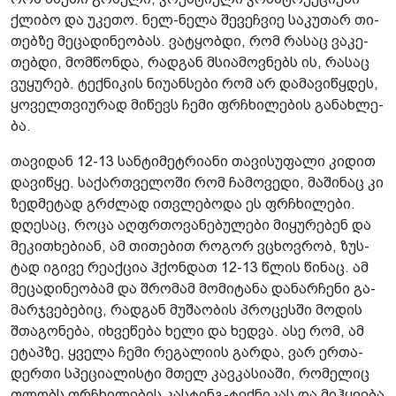
ქლი­ბო და უკე­თო. ნელ-ნელა შე­ვეჩ­ვიე სა­კუ­თარ თი­
თებ­ზე მე­ცა­დი­ნე­ო­ბას. ვა­ტყობ­დი, რომ რა­საც ვა­კე­
თებ­დი, მომ­წონ­და, რად­გან მსი­ა­მოვ­ნებს ის, რა­საც
ვუ­ყუ­რებ. ტექ­ნი­კის ნი­უ­ან­სე­ბი რომ არ და­მა­ვი­წყდეს,
ყო­ველ­თვი­უ­რად მი­წევს ჩემი ფრჩხი­ლე­ბის გა­ნახ­ლე­
ბა.
თა­ვი­დან 12-13 სან­ტი­მეტ­რი­ა­ნი თა­ვი­სუ­ფა­ლი კი­დით
და­ვი­წყე. სა­ქარ­თვე­ლო­ში რომ ჩა­მო­ვე­დი, მა­ში­ნაც კი
ზედ­მე­ტად გრძლად ით­ვლე­ბო­და ეს ფრჩხი­ლე­ბი.
დღე­საც, როცა აღ­ფრთო­ვა­ნე­ბუ­ლე­ბი მი­ყუ­რე­ბენ და
მე­კი­თხე­ბი­ან, ამ თი­თე­ბით რო­გორ ვცხოვ­რობ, ზუს­
ტად იგი­ვე რე­აქ­ცია ჰქონ­დათ 12-13 წლის წი­ნაც. ამ
მე­ცა­დი­ნე­ო­ბამ და შრო­მამ მო­მი­ტა­ნა და­ნარ­ჩე­ნი გა­
მარ­ჯვე­ბე­ბიც, რად­გან მუ­შა­ო­ბის პრო­ცეს­ში მო­დის
შთა­გო­ნე­ბა, იხ­ვე­წე­ბა ხელი და ხედ­ვა. ასე რომ, ამ
ეტაპ­ზე, ყვე­ლა ჩემი რე­გა­ლი­ის გარ­და, ვარ ერ­თა­
დერ­თი სპე­ცი­ა­ლის­ტი მთელ კავ­კა­სი­ა­ში, რო­მე­ლიც
ფლობს ფრჩხი­ლე­ბის კას­ტინგ-ტექ­ნი­კას და მიჰ­ყვე­ბა