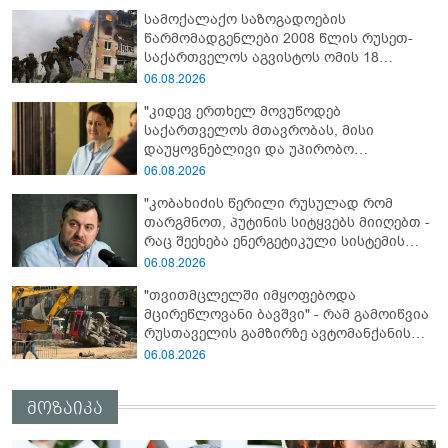
სამოქალაქო საზოგადოების
წარმომადგენლები 2008 წლის რუსეთ-
საქართველოს აგვისტოს ომის 18
წლისთავთან დაკავშირებით ერთობლივ
06.08.2026
განცხადებას ავრცელებენ
"კიდევ ერთხელ მოვუწოდებ
საქართველოს მთავრობას, მისი
დაუყოვნებლივი და უპირობო
გათავისუფლებისკენ" - რას წერს ეუთო-ს
06.08.2026
წარმომადგენელი მზია ამაღლობელზე?
"კობახიძის წერილი რუსულად რომ
თარგმნოთ, პუტინის სიტყვებს მიიღებთ -
რაც შეეხება ენერგეტიკული სისტემის
პრობლემას, ნამდვილად ვაპირებ
06.08.2026
მოვიმარაგო არა მხოლოდ სანთლები,
"თვითმცლელში იმყოფებოდა
არამედ აღვადგინო ხაზის ტელეფონიც" -
მცირეწლოვანი ბავშვი" - რამ გამოიწვია
გია ჯაფარიძე
რუსთაველის გამზირზე ავტომანქანის
გადაბრუნება: “ჯივიპი” განცხადებას
06.08.2026
ავრცელებს
მოზაიკა