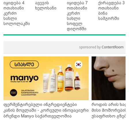
იყიდება 4
ავეჯის
იყიდება 7
ქირავდება 3
ოთახიანი
ხელოსანი
ოთახიანი
ოთახიანი
კერძო
კერძო
ბინა
სახლი
სახლი
სამგორში
სოლოლაკში
სოფელ
დიღომში
sponsored by
ContentRoom
ფერმენტირებული ინგრედიენტები
როდის არის ხალ
კანის მოვლაში - კორეული ინოვაციური
მისი მოშორების 
ბრენდი Manyo საქართველოშია
უსაფრთხო გზები