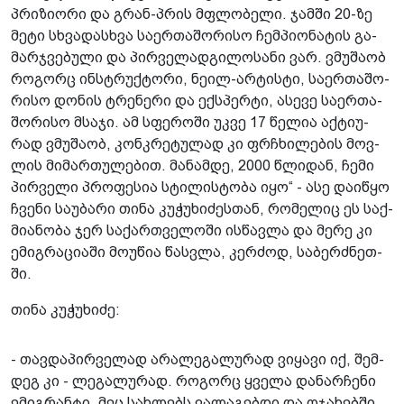
პრი­ზი­ო­რი და გრან-პრის მფლო­ბე­ლი. ჯამ­ში 20-ზე
მეტი სხვა­დას­ხვა სა­ერ­თა­შო­რი­სო ჩემ­პი­ო­ნა­ტის გა­
მარ­ჯვე­ბუ­ლი და პირ­ვე­ლად­გი­ლო­სა­ნი ვარ. ვმუ­შა­ობ
რო­გორც ინ­სტრუქ­ტო­რი, ნეილ-არ­ტის­ტი, სა­ერ­თა­შო­
რი­სო დო­ნის ტრე­ნე­რი და ექ­სპერ­ტი, ასე­ვე სა­ერ­თა­
შო­რი­სო მსა­ჯი. ამ სფე­რო­ში უკვე 17 წე­ლია აქ­ტი­უ­
რად ვმუ­შა­ობ, კონ­კრე­ტუ­ლად კი ფრჩხი­ლე­ბის მოვ­
ლის მი­მარ­თუ­ლე­ბით. მა­ნამ­დე, 2000 წლი­დან, ჩემი
პირ­ვე­ლი პრო­ფე­სია სტი­ლის­ტო­ბა იყო“ - ასე და­ი­წყო
ჩვე­ნი სა­უ­ბა­რი თინა კუ­ჭუ­ხი­ძეს­თან, რო­მე­ლიც ეს საქ­
მი­ა­ნო­ბა ჯერ სა­ქარ­თვე­ლო­ში ის­წავ­ლა და მერე კი
ემიგ­რა­ცი­ა­ში მო­უ­წია წას­ვლა, კერ­ძოდ, სა­ბერ­ძნეთ­
ში.
თინა კუ­ჭუ­ხი­ძე:
- თავ­და­პირ­ვე­ლად არა­ლე­გა­ლუ­რად ვი­ყა­ვი იქ, შემ­
დეგ კი - ლე­გა­ლუ­რად. რო­გორც ყვე­ლა და­ნარ­ჩე­ნი
ემიგ­რან­ტი, მეც სახ­ლებს ვა­ლა­გებ­დი და ოჯა­ხებ­ში