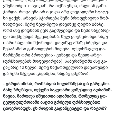
ვმუ­შა­ობ­დი. თა­ვი­დან, რა თქმა უნდა, ძა­ლი­ან გა­მი­
ჭირ­და. როცა ენა არ იცი და არც ლე­გა­ლუ­რი სტა­ტუ­
სი გაქვს, არა­ვის სჭირ­დე­ბა შენი პრო­ფე­სი­უ­ლი მომ­
სა­ხუ­რე­ბა. მერე ნელ-ნელა და­ვი­წყე ფიქ­რი იმა­ზე,
რომ ასე დიდ­ხანს ვერ გავძლებ­დი და ჩემი საყ­ვა­რე­
ლი საქ­მე უნდა მე­კე­თე­ბი­ნა. სულ ვოც­ნე­ბობ­დი სა­კუ­
თა­რი სა­ლო­ნი მქო­ნო­და. და­ვი­წყე ამა­ზე ზრუნ­ვა და
შე­სა­ბა­მი­სი გა­ნათ­ლე­ბის მი­ღე­ბა. იქ ვის­წავ­ლე და­
ნარ­ჩე­ნი ორი პრო­ფე­სია - ვი­ზა­ჟი და ნეილ-არტი
(ფრჩხი­ლე­ბის მო­დე­ლი­რე­ბა). სა­ბერ­ძნეთ­ში ასე გა­
ვა­ტა­რე 12 წელი. მერე სა­ქარ­თვე­ლო­ში დავ­ბრუნ­დი
და ჩემი სტუ­დია გავ­ხსე­ნი, სა­დაც ვმუ­შა­ობ.
- გარ­და იმი­სა, რომ სხვის სი­ლა­მა­ზე­სა და გა­რეგ­ნო­
ბა­ზე ზრუ­ნავთ, თქვე­ნი სა­კუ­თა­რი ვი­ზუ­ა­ლიც აღ­სა­ნიშ­
ნა­ვია. მარ­თლა იშ­ვი­ა­თია ადა­მი­ა­ნი, რო­მე­ლიც ყო­
ველ­დღი­უ­რო­ბა­ში ასე­თი გრძე­ლი ფრჩხი­ლე­ბით
ცხოვ­რობ­დეს. ეს რო­დის გა­და­წყვი­ტეთ და რა­ტომ?