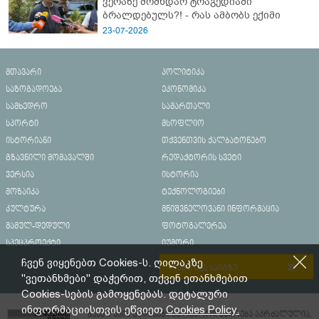
ვერაზე მომხდარ ტრაგედიაში
ბრალდებულს?! - რას ამბობს ექიმი
23-07-2026
მთავარი
პოლიტიკა
საზოგადოება
ეკონომიკა
სამხედრო
სამართალი
სპორტი
მსოფლიო
ისტორიანი
თქვენთვის ქალბატონებო
გზავნილი მომავალში
რედაქტორის სვეტი
ვერსია
ისტორია
მოზაიკა
ტექნოლოგიები
კულტურა
მნიშვნელოვანი ინფორმაცია
მამულ-დედული
ფოტოგალერეა
სპეცპროექტი
იუმორი
ჩვენ ვიყენებთ Cookies-ს. ღილაკზე
რეკლამა საიტზე
"ვეთანხმები" დაჭერით, თქვენ ეთანხმებით
Cookies-სების გამოყენებას. დეტალური
ინფორმაციისთვის ეწვიეთ
Cookies Policy.
მასალების გადაბეჭდვა/რეპროდუცირება აკრძალულია,