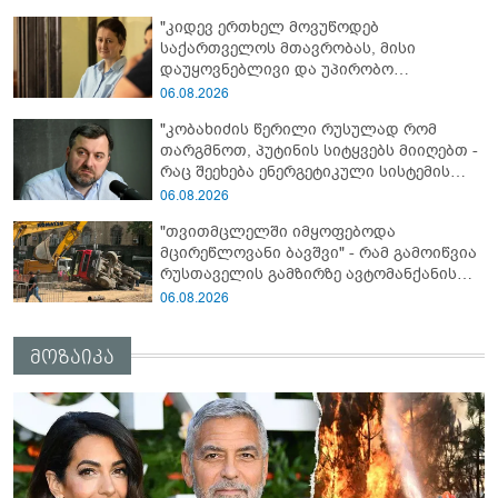
განცხადებას ავრცელებენ
"კიდევ ერთხელ მოვუწოდებ
საქართველოს მთავრობას, მისი
დაუყოვნებლივი და უპირობო
გათავისუფლებისკენ" - რას წერს ეუთო-ს
06.08.2026
წარმომადგენელი მზია ამაღლობელზე?
"კობახიძის წერილი რუსულად რომ
თარგმნოთ, პუტინის სიტყვებს მიიღებთ -
რაც შეეხება ენერგეტიკული სისტემის
პრობლემას, ნამდვილად ვაპირებ
06.08.2026
მოვიმარაგო არა მხოლოდ სანთლები,
"თვითმცლელში იმყოფებოდა
არამედ აღვადგინო ხაზის ტელეფონიც" -
მცირეწლოვანი ბავშვი" - რამ გამოიწვია
გია ჯაფარიძე
რუსთაველის გამზირზე ავტომანქანის
გადაბრუნება: “ჯივიპი” განცხადებას
06.08.2026
ავრცელებს
მოზაიკა