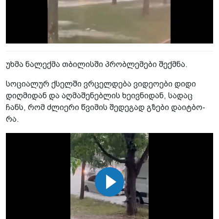
უხმა ნა­ლექ­მა თბი­ლის­ში პრობ­ლე­მე­ბი შექ­მნა.
სო­ცი­ა­ლურ ქსელ­ში ვრცელ­დე­ბა ვი­დე­ო­ე­ბი დიდი
დიღ­მი­დან და აღ­მა­შე­ნებ­ლის ხე­ივ­ნი­დან, სა­დაც
ჩანს, რომ ძლი­ე­რი წვი­მის შე­დე­გად გზე­ბი და­იტ­ბო­
რა.