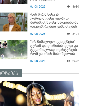
"ყველაფერი დეტალურად
07-08-2026
4530
ვიცი... კამანში მოკლული
ქართველები მე
რას წერს ნანუკა
გადმოვასვენე... ბარამიძე
ჟორჟოლიანი გიორგი
კი ტყუის"
ბარამიძის განცხადებასთან
დაკავშირებით გამოძიების
დაწყებაზე?!
07-08-2026
3401
"არ მიმატოვო, გეხვეწები" -
გუ­რა­მ დადიანიძის დედა კა­
ტე­გო­რი­უ­ლად ადას­ტუ­რებს,
რომ ეს არის მისი შვი­ლის
ხმა
07-08-2026
2472
მოზაიკა