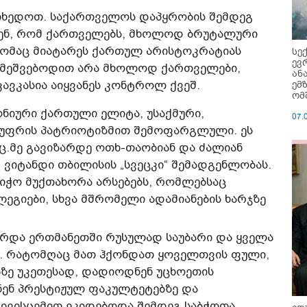
ვიხედოთ. საქართველოს დაპყრობის შემდეგ
ვდნენ, რომ ქართველებს, მხოლოდ ბრუტალური
ომაც მიატარეს ქართულ არისტოკრატიას
სე
ევ
ი მეშვებოდით არა მხოლოდ ქართველები,
ან
ემ
ვკასია აიყვანეს კონტროლ ქვეშ.
ომ
იური ქართული ელიტა, უსაქმური,
07.
სუფრის პატრიოტიზმით შემოფარგლული. ეს
ც.მე გავიზარდე ოთხ-თაობიან და ძალიან
 ვიტანდი თბილისის „სვეცკი“ შემადგენლობას.
ნიჭო მუქთახორა არსებებს, რომლებსაც
გიები, სხვა მშრომელი ადამიანების ხარჯზე
ვარდა ერთმანეთში რუსულად საუბარი და ყველა
ა. რატომღაც მათ ჰქონდათ ყოველთვის ფული,
ებზე უკეთესად, დადიოდნენ უცხოეთის
დნენ პრესტიჟულ ფაკულტეტებზე და
ივისცემით ეკიდებოდა.შემდეგ საბჭოთა