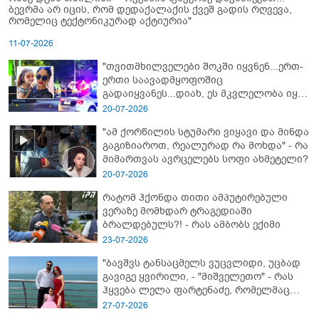
ბევრმა არ იცის, რომ დედაქალაქის ქვეშ გადის რღვევა,
რომელიც ტექტონიკურად აქტიურია"
11-07-2026
"თვითმხილველები შოკში იყვნენ...ერთ-
ერთი საავადმყოფოშიც
გადაიყვანეს...დიახ, ეს მკვლელობა იყო"
- გორში დატრიალებული ტრაგედიის
20-07-2026
ახალი დეტალები
"ამ ქორწილის სტუმარი ვიყავი და მინდა
გაგიზიაროთ, რეალურად რა მოხდა" - რა
მიმართვას ავრცელებს სოფი ახმეტელი?
20-07-2026
რატომ ჰქონდა თითი ამპუტირებული
ვერაზე მომხდარ ტრაგედიაში
ბრალდებულს?! - რას ამბობს ექიმი
23-07-2026
"ბავშვს ტანსაცმელს ვუცვლიდი, უცბად
გავიგე ყვირილი, - "მიშველეთო" - რას
ჰყვება ლელა ფარტენაძე, რომელმაც
ბათუმში 16 წლის ბიჭი ზღვაში
27-07-2026
დახრჩობას გადაარჩინა