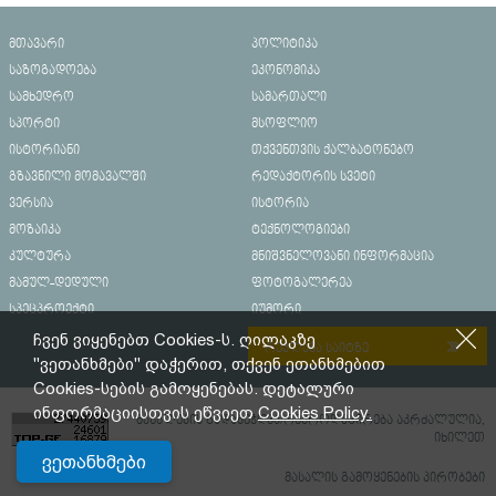
მთავარი
პოლიტიკა
საზოგადოება
ეკონომიკა
სამხედრო
სამართალი
სპორტი
მსოფლიო
ისტორიანი
თქვენთვის ქალბატონებო
გზავნილი მომავალში
რედაქტორის სვეტი
ვერსია
ისტორია
მოზაიკა
ტექნოლოგიები
კულტურა
მნიშვნელოვანი ინფორმაცია
მამულ-დედული
ფოტოგალერეა
სპეცპროექტი
იუმორი
ჩვენ ვიყენებთ Cookies-ს. ღილაკზე
რეკლამა საიტზე
"ვეთანხმები" დაჭერით, თქვენ ეთანხმებით
Cookies-სების გამოყენებას. დეტალური
ინფორმაციისთვის ეწვიეთ
Cookies Policy.
მასალების გადაბეჭდვა/რეპროდუცირება აკრძალულია,
იხილეთ
ვეთანხმები
მასალის გამოყენების პირობები