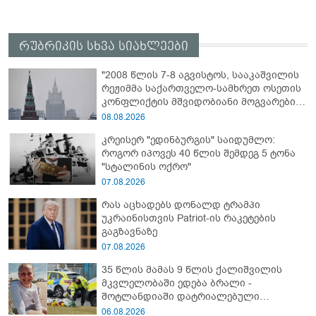
რუბრიკის სხვა სიახლეები
"2008 წლის 7-8 აგვისტოს, სააკაშვილის
რეჟიმმა საქართველო-სამხრეთ ოსეთის
კონფლიქტის მშვიდობიანი მოგვარების
შესახებ ყველა შეთანხმების დარღვევით,
08.08.2026
სამხრეთ ოსეთის წინააღმდეგ ვერაგული
კრეისერ "ედინბურგის" საიდუმლო:
აგრესია განახორციელა" - რუსეთის
როგორ იპოვეს 40 წლის შემდეგ 5 ტონა
საგარეო უწყება
"სტალინის ოქრო"
07.08.2026
რას აცხადებს დონალდ ტრამპი
უკრაინისთვის Patriot-ის რაკეტების
გაგზავნაზე
07.08.2026
35 წლის მამას 9 წლის ქალიშვილის
მკვლელობაში ედება ბრალი -
შოტლანდიაში დატრიალებული
ტრაგედიის დეტალები
06.08.2026