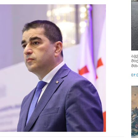
აგ
მი
მთ
07.