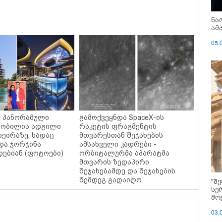
ნა
ამ
05.
ი, პანორამული
გამოქვეყნდა SpaceX-ის
ცნობილია ადგილი
რაკეტის ფრაგმენტის
დეირაზე, სადაც
მთვარესთან შეჯახების
და ჯორჯინა
ამსახველი კადრები -
ებიან (ფოტოები)
ორბიტალურმა აპარატმა
მთვარის ზედაპირი
შეჯახებამდე და შეჯახების
შემდეგ გადაიღო
"შ
სე
მო
03.