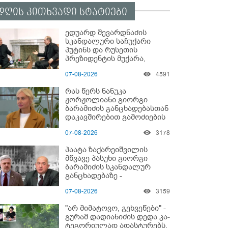
დღის კითხვადი სტატიები
ედუარდ შევარდნაძის
სკანდალური საჩუქარი
პუტინს და რუსეთის
პრეზიდენტის მუქარა,
რომელიც 6 წლის შემდეგ
07-08-2026
4591
აასრულა
რას წერს ნანუკა
ჟორჟოლიანი გიორგი
ბარამიძის განცხადებასთან
დაკავშირებით გამოძიების
დაწყებაზე?!
07-08-2026
3178
პაატა ზაქარეიშვილის
მწვავე პასუხი გიორგი
ბარამიძის სკანდალურ
განცხადებაზე -
"ყველაფერი დეტალურად
07-08-2026
3159
ვიცი... კამანში მოკლული
ქართველები მე
"არ მიმატოვო, გეხვეწები" -
გადმოვასვენე... ბარამიძე
გუ­რა­მ დადიანიძის დედა კა­
კი ტყუის"
ტე­გო­რი­უ­ლად ადას­ტუ­რებს,