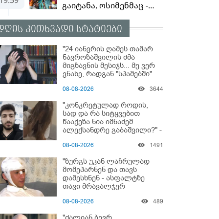
დღის კითხვადი სტატიები
"24 იანვრის ღამეს თამარ
ნავროზაშვილის ძმა
მიგზავნის მესიჯს... მე ვერ
ვნახე, რადგან "სპამებში"
ჩავარდა": რა მისწერა ნია
08-08-2026
3644
იმნაძის ბიძამ ეკა
კუპატაძეს? - გიგა
"კონკრეტულად როდის,
ავალიანის დედა "სქრინს"
სად და რა სიტყვებით
აქვეყნებს
წააქეზა ნია იმნაძემ
ალექსანდრე გაბაშვილი?" -
რა მიმართვას ავრცელებს
08-08-2026
1491
ნია იმნაძის ბებია?
"ზურგს უკან ლაჩრულად
მომეპარნენ და თავს
დამესხნენ - ასფალტზე
თავი მრავალჯერ
დამარტყმევინეს" - რას
08-08-2026
489
ჰყვება კურიერი, რომელსაც
არასრულწლოვანები
"ძალიან ბევრ