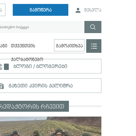
ა
გამოწერა
შესვლა
ანი
თქვენთვის
გამოკითხვა
ქალბატონებო
ბლოგი / ბლოგერები
გაზეთი კვირის პალიტრა
რედაქტორის რჩევით