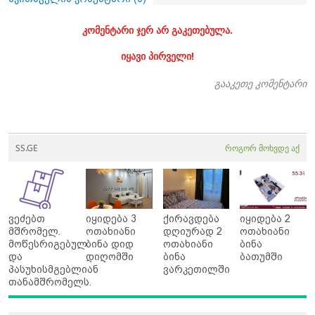
კომენტარი ჯერ არ გაკეთებულა.
იყავი პირველი!
გააკეთე კომენტარი
SS.GE
როგორ მოხვდე აქ
ვეძებთ
იყიდება 3
ქირავდება
იყიდება 2
მშრომელ.
ოთახიანი
დღიურად 2
ოთახიანი
მოწესრიგებულ
ბინა დიდ
ოთახიანი
ბინა
და
დიღომში
ბინა
ბათუმში
პასუხისმგებლიან
ვარკეთილში
თანამშრომელს.