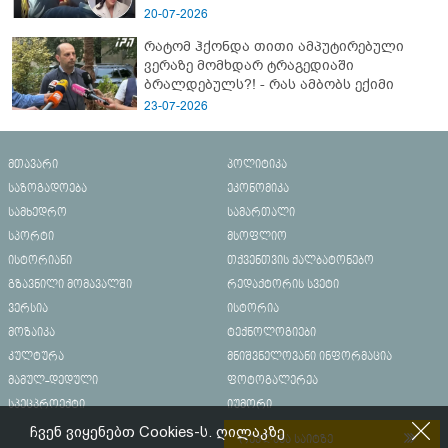
20-07-2026
რატომ ჰქონდა თითი ამპუტირებული
ვერაზე მომხდარ ტრაგედიაში
ბრალდებულს?! - რას ამბობს ექიმი
23-07-2026
მთავარი
პოლიტიკა
საზოგადოება
ეკონომიკა
სამხედრო
სამართალი
სპორტი
მსოფლიო
ისტორიანი
თქვენთვის ქალბატონებო
გზავნილი მომავალში
რედაქტორის სვეტი
ვერსია
ისტორია
მოზაიკა
ტექნოლოგიები
კულტურა
მნიშვნელოვანი ინფორმაცია
მამულ-დედული
ფოტოგალერეა
სპეცპროექტი
იუმორი
ჩვენ ვიყენებთ Cookies-ს. ღილაკზე
რეკლამა საიტზე