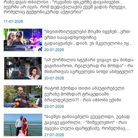
რაზე დგას თბილისი - "ოკეანის ფსკერზე დავაბიჯებთ...
ბევრმა არ იცის, რომ დედაქალაქის ქვეშ გადის რღვევა,
რომელიც ტექტონიკურად აქტიურია"
11-07-2026
"თვითმხილველები შოკში იყვნენ...ერთ-
ერთი საავადმყოფოშიც
გადაიყვანეს...დიახ, ეს მკვლელობა იყო"
- გორში დატრიალებული ტრაგედიის
20-07-2026
ახალი დეტალები
"ამ ქორწილის სტუმარი ვიყავი და მინდა
გაგიზიაროთ, რეალურად რა მოხდა" - რა
მიმართვას ავრცელებს სოფი ახმეტელი?
20-07-2026
რატომ ჰქონდა თითი ამპუტირებული
ვერაზე მომხდარ ტრაგედიაში
ბრალდებულს?! - რას ამბობს ექიმი
23-07-2026
"ბავშვს ტანსაცმელს ვუცვლიდი, უცბად
გავიგე ყვირილი, - "მიშველეთო" - რას
ჰყვება ლელა ფარტენაძე, რომელმაც
ბათუმში 16 წლის ბიჭი ზღვაში
27-07-2026