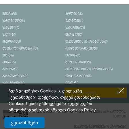
დახრჩობას გადაარჩინა
მთავარი
პოლიტიკა
საზოგადოება
ეკონომიკა
სამხედრო
სამართალი
სპორტი
მსოფლიო
ისტორიანი
თქვენთვის ქალბატონებო
გზავნილი მომავალში
რედაქტორის სვეტი
ვერსია
ისტორია
მოზაიკა
ტექნოლოგიები
კულტურა
მნიშვნელოვანი ინფორმაცია
მამულ-დედული
ფოტოგალერეა
სპეცპროექტი
იუმორი
ჩვენ ვიყენებთ Cookies-ს. ღილაკზე
რეკლამა საიტზე
"ვეთანხმები" დაჭერით, თქვენ ეთანხმებით
Cookies-სების გამოყენებას. დეტალური
ინფორმაციისთვის ეწვიეთ
Cookies Policy.
მასალების გადაბეჭდვა/რეპროდუცირება აკრძალულია,
იხილეთ
ვეთანხმები
მასალის გამოყენების პირობები