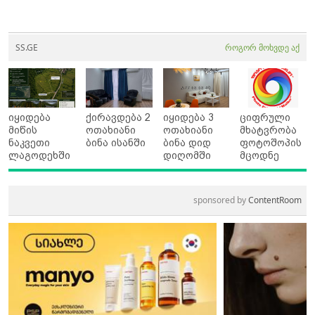
SS.GE
როგორ მოხვდე აქ
იყიდება
ქირავდება 2
იყიდება 3
ციფრული
მიწის
ოთახიანი
ოთახიანი
მხატვრობა
ნაკვეთი
ბინა ისანში
ბინა დიდ
ფოტოშოპის
ლაგოდეხში
დიღომში
მცოდნე
sponsored by
ContentRoom