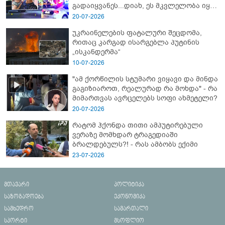
გადაიყვანეს...დიახ, ეს მკვლელობა იყო"
- გორში დატრიალებული ტრაგედიის
20-07-2026
ახალი დეტალები
უკრაინელების ფატალური შეცდომა,
რითაც კარგად ისარგებლა პუტინის
„ისკანდერმა“
10-07-2026
"ამ ქორწილის სტუმარი ვიყავი და მინდა
გაგიზიაროთ, რეალურად რა მოხდა" - რა
მიმართვას ავრცელებს სოფი ახმეტელი?
20-07-2026
რატომ ჰქონდა თითი ამპუტირებული
ვერაზე მომხდარ ტრაგედიაში
ბრალდებულს?! - რას ამბობს ექიმი
23-07-2026
მთავარი
პოლიტიკა
საზოგადოება
ეკონომიკა
სამხედრო
სამართალი
სპორტი
მსოფლიო