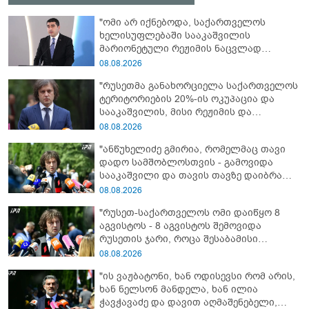
"ომი არ იქნებოდა, საქართველოს
ხელისუფლებაში სააკაშვილის
მარიონეტული რეჟიმის ნაცვლად
„ქართული ოცნების“ მსგავსი
08.08.2026
პატრიოტული ძალა რომ ყოფილიყო, თუ
"რუსეთმა განახორციელა საქართველოს
2008 წლის ომი თუ არ იქნებოდა, დიდი
ტერიტორიების 20%-ის ოკუპაცია და
ალბათობით, არც უკრაინის ომი
სააკაშვილის, მისი რეჟიმის და
იქნებოდა"
„ნაცმოძრაობის“ ღალატი ვერანაირად
08.08.2026
ვერ გადაფარავს ამ დანაშაულს, ეს იყო
"ანწუხელიძე გმირია, რომელმაც თავი
დანაშაული ჩვენი სახელმწიფოს წინაშე"
დადო სამშობლოსთვის - გამოვიდა
სააკაშვილი და თავის თავზე დაიბრალა
ანწუხელიძის გმირობა, სამარცხვინო
08.08.2026
სიტყვები თქვა, თითქოს,
"რუსეთ-საქართველოს ომი დაიწყო 8
სააკაშვილისთვის შეგინებას თუ რაღაც
აგვისტოს - 8 აგვისტოს შემოვიდა
ამგვარს სთხოვდნენ მას"
რუსეთის ჯარი, როცა შესაბამისი
განცხადება გააკეთა რუსეთის
08.08.2026
მაშინდელმა პრეზიდენტმა - 7 აგვისტოს
"ის ვაჟბატონი, ხან ოდისევსი რომ არის,
რაც მოხდა, ეს იყო ის, რომ სააკაშვილის
ხან ნელსონ მანდელა, ხან ილია
რეჟიმმა დაბომბა ცხინვალი"
ჭავჭავაძე და დავით აღმაშენებელი,