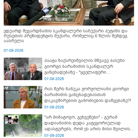
ედუარდ შევარდნაძის სკანდალური საჩუქარი პუტინს და
რუსეთის პრეზიდენტის მუქარა, რომელიც 6 წლის შემდეგ
აასრულა
07-08-2026
პაატა ზაქარეიშვილის მწვავე პასუხი
გიორგი ბარამიძის სკანდალურ
განცხადებაზე - "ყველაფერი
დეტალურად ვიცი... კამანში მოკლული
07-08-2026
ქართველები მე გადმოვასვენე...
რას წერს ნანუკა ჟორჟოლიანი გიორგი
ბარამიძე კი ტყუის"
ბარამიძის განცხადებასთან
დაკავშირებით გამოძიების დაწყებაზე?!
07-08-2026
"არ მიმატოვო, გეხვეწები" - გუ­რა­მ
დადიანიძის დედა კა­ტე­გო­რი­უ­ლად
ადას­ტუ­რებს, რომ ეს არის მისი შვი­ლის
ხმა
07-08-2026