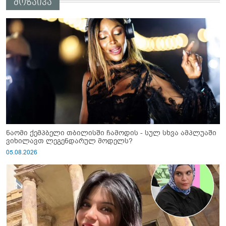
მოზაიკა
ნაომი ქემპბელი თბილისში ჩამოდის - სულ სხვა ამპლუაში
ვიხილავთ ლეგენდარულ მოდელს?
05.08.2026