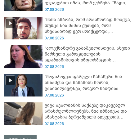
ვედავებით იმას, რომ ეუბნება: “წადი,
მოკალი“, ეს დაკვეთაა, ჩვენ ვამბობთ,
07.08.2026
წაქეზებას, მანიპულირებას” - გიგა
"მამა ამბობს, რომ არასწორად მოიქცა,
ავალიანის დედა
თუმცა ნია მამას ეუბნება, რომ
სხვანაირად ვერ მოიქცეოდა,
თანამედროვე ეპოქაში სხვანაირად
07.08.2026
ხდება, საქციელს ამართლებს" - რა
“ალექსანდრე გაბაშვილისთვის, ასეთი
დეტალებზე საუბრობს გიგა ავალიანის
წარსული გამოცდილების
საქმის პროკურორი?
ადამიანისთვის ინფორმაციის
მიწოდება, რომ მასწავლებელი
07.08.2026
სექსუალურად ავიწროებდა,
“მოვიპოვეთ ფარული ჩანაწერი ნია
ფაქტობრივად, წაქეზება იყო” -
იმნაძესა და მამამისს შორის,
პროკურორი ნია იმნაძეზე
განიხილავდნენ, როგორ ჩაიდინა
გაბაშვილმა დანაშაული” - რას ამბობს
07.08.2026
გიგა ავალიანის საქმის პროკურორი?
გიგა ავალიანის საქმეზე დაკავებულ
არასრულწლოვნებს, ნია იმნაძესა და
ანასტასია ბერუაშვილს აღკვეთის
ღონისძიების სახით პატიმრობა
07.08.2026
შეეფარდათ