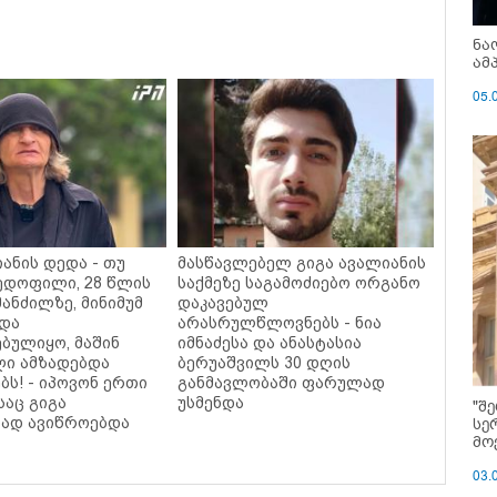
ნა
ამ
05.
ანის დედა - თუ
მასწავლებელ გიგა ავალიანის
პედოფილი, 28 წლის
საქმეზე საგამოძიებო ორგანო
მანძილზე, მინიმუმ
დაკავებულ
ნდა
არასრულწლოვნებს - ნია
ბულიყო, მაშინ
იმნაძესა და ანასტასია
ლი ამზადებდა
ბერუაშვილს 30 დღის
ბს! - იპოვონ ერთი
განმავლობაში ფარულად
საც გიგა
უსმენდა
"შ
სე
ად ავიწროებდა
მო
03.