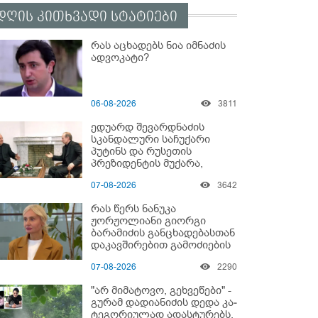
დღის კითხვადი სტატიები
რას აცხადებს ნია იმნაძის
ადვოკატი?
06-08-2026
3811
ედუარდ შევარდნაძის
სკანდალური საჩუქარი
პუტინს და რუსეთის
პრეზიდენტის მუქარა,
რომელიც 6 წლის შემდეგ
07-08-2026
3642
აასრულა
რას წერს ნანუკა
ჟორჟოლიანი გიორგი
ბარამიძის განცხადებასთან
დაკავშირებით გამოძიების
დაწყებაზე?!
07-08-2026
2290
"არ მიმატოვო, გეხვეწები" -
გუ­რა­მ დადიანიძის დედა კა­
ტე­გო­რი­უ­ლად ადას­ტუ­რებს,