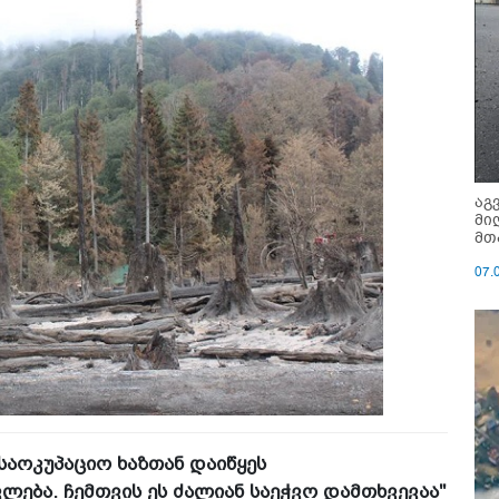
აგ
მი
მთ
07.
 საოკუპაციო ხაზთან დაიწყეს
ება. ჩემთვის ეს ძალიან საეჭვო დამთხვევაა"