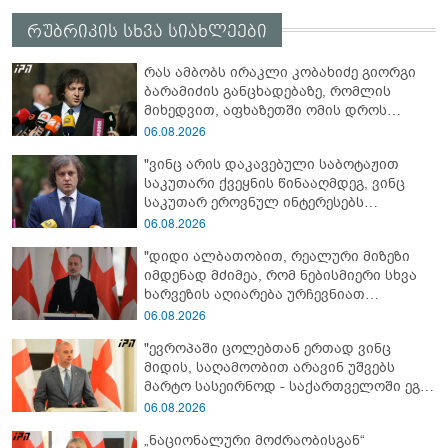
რუბრიკის სხვა სიახლეები
რას ამბობს ირაკლი კობახიძე გიორგი
ბარამიძის განცხადებაზე, რომლის
მიხედვით, აფხაზეთში ომის დროს
„ჩვენებს ტყვეები არ აჰყავდათ"
06.08.2026
"ვინც არის დაკავებული საბოტაჟით
საკუთარი ქვეყნის წინააღმდეგ, ვინც
საკუთარ ეროვნულ ინტერესებს
უპირისპირდება, ყველამ უნდა იცოდეს,
06.08.2026
რომ მათ მიაკითხავთ სამართალი" -
"დიდი ალბათობით, რეალური მიზეზი
ირაკლი კობახიძე
იმდენად მძიმეა, რომ ნებისმიერი სხვა
ხარვეზის აღიარება ურჩევნიათ
ნამდვილი მიზეზის გამოაშკარავებას" -
06.08.2026
გიორგი შარაშიძე ელექტროენერგიის
"ევროპაში ცოლებთან ერთად ვინც
გათიშვაზე
მიდის, საღამოობით არავინ უშვებს
მარტო სასეირნოდ - საქართველოში ეგ
პრობლემა არ არის!" - ლევან
06.08.2026
მაჭავარიანი
„ნაციონალური მოძრაობისგან“