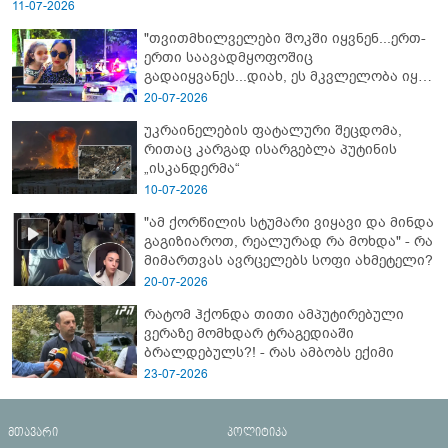
11-07-2026
"თვითმხილველები შოკში იყვნენ...ერთ-
ერთი საავადმყოფოშიც
გადაიყვანეს...დიახ, ეს მკვლელობა იყო"
- გორში დატრიალებული ტრაგედიის
20-07-2026
ახალი დეტალები
უკრაინელების ფატალური შეცდომა,
რითაც კარგად ისარგებლა პუტინის
„ისკანდერმა“
10-07-2026
"ამ ქორწილის სტუმარი ვიყავი და მინდა
გაგიზიაროთ, რეალურად რა მოხდა" - რა
მიმართვას ავრცელებს სოფი ახმეტელი?
20-07-2026
რატომ ჰქონდა თითი ამპუტირებული
ვერაზე მომხდარ ტრაგედიაში
ბრალდებულს?! - რას ამბობს ექიმი
23-07-2026
მთავარი
პოლიტიკა