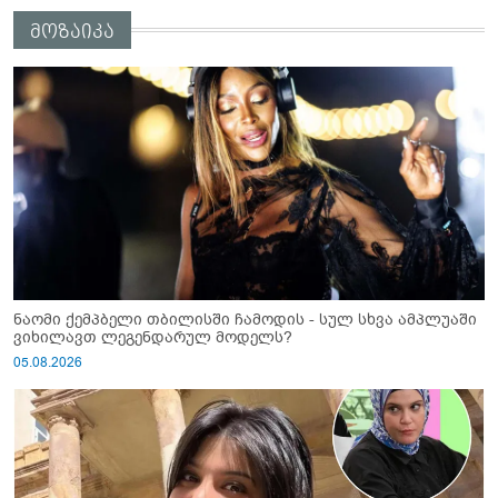
"სქრინს" აქვეყნებს
მოზაიკა
ნაომი ქემპბელი თბილისში ჩამოდის - სულ სხვა ამპლუაში
ვიხილავთ ლეგენდარულ მოდელს?
05.08.2026