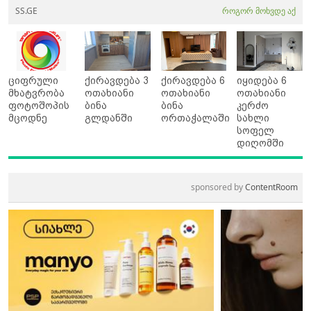
SS.GE
როგორ მოხვდე აქ
ციფრული
ქირავდება 3
ქირავდება 6
იყიდება 6
მხატვრობა
ოთახიანი
ოთახიანი
ოთახიანი
ფოტოშოპის
ბინა
ბინა
კერძო
მცოდნე
გლდანში
ორთაჭალაში
სახლი
სოფელ
დიღომში
sponsored by
ContentRoom