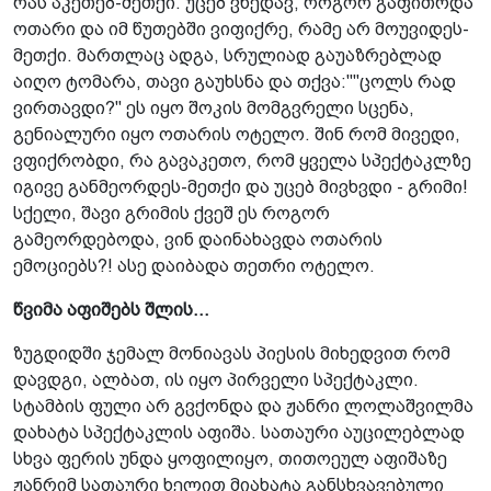
რას აკეთებ-მეთქი. უცებ ვხედავ, როგორ გაფითრდა
ოთარი და იმ წუთებში ვიფიქრე, რამე არ მოუვიდეს-
მეთქი. მართლაც ადგა, სრულიად გაუაზრებლად
აიღო ტომარა, თავი გაუხსნა და თქვა:""ცოლს რად
ვირთავდი?" ეს იყო შოკის მომგვრელი სცენა,
გენიალური იყო ოთარის ოტელო. შინ რომ მივედი,
ვფიქრობდი, რა გავაკეთო, რომ ყველა სპექტაკლზე
იგივე განმეორდეს-მეთქი და უცებ მივხვდი - გრიმი!
სქელი, შავი გრიმის ქვეშ ეს როგორ
გამეორდებოდა, ვინ დაინახავდა ოთარის
ემოციებს?! ასე დაიბადა თეთრი ოტელო.
წვიმა აფიშებს შლის...
ზუგდიდში ჯემალ მონიავას პიესის მიხედვით რომ
დავდგი, ალბათ, ის იყო პირველი სპექტაკლი.
სტამბის ფული არ გვქონდა და ჟანრი ლოლაშვილმა
დახატა სპექტაკლის აფიშა. სათაური აუცილებლად
სხვა ფერის უნდა ყოფილიყო, თითოეულ აფიშაზე
ჟანრიმ სათაური ხელით მიახატა განსხვავებული