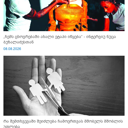
„ჩემს ცხოვრებაში ახალი ეტაპი იწყება“ - ინტერვიუ ნუცა
ბუზალაძესთან
08.08.2026
რა შემთხვევაში შეიძლება ჩამოერთვას მშობელს მშობლის
უფლება