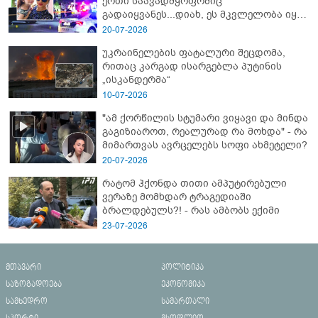
ერთი საავადმყოფოშიც
გადაიყვანეს...დიახ, ეს მკვლელობა იყო"
- გორში დატრიალებული ტრაგედიის
20-07-2026
ახალი დეტალები
უკრაინელების ფატალური შეცდომა,
რითაც კარგად ისარგებლა პუტინის
„ისკანდერმა“
10-07-2026
"ამ ქორწილის სტუმარი ვიყავი და მინდა
გაგიზიაროთ, რეალურად რა მოხდა" - რა
მიმართვას ავრცელებს სოფი ახმეტელი?
20-07-2026
რატომ ჰქონდა თითი ამპუტირებული
ვერაზე მომხდარ ტრაგედიაში
ბრალდებულს?! - რას ამბობს ექიმი
23-07-2026
მთავარი
პოლიტიკა
საზოგადოება
ეკონომიკა
სამხედრო
სამართალი