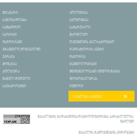
მთავარი
პოლიტიკა
საზოგადოება
ეკონომიკა
სამხედრო
სამართალი
სპორტი
მსოფლიო
ისტორიანი
თქვენთვის ქალბატონებო
გზავნილი მომავალში
რედაქტორის სვეტი
ვერსია
ისტორია
მოზაიკა
ტექნოლოგიები
კულტურა
მნიშვნელოვანი ინფორმაცია
მამულ-დედული
ფოტოგალერეა
სპეცპროექტი
იუმორი
რეკლამა საიტზე
მასალების გადაბეჭდვა/რეპროდუცირება აკრძალულია,
იხილეთ
მასალის გამოყენების პირობები