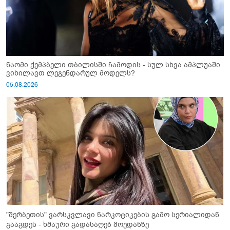
ნაომი ქემპბელი თბილისში ჩამოდის - სულ სხვა ამპლუაში
ვიხილავთ ლეგენდარულ მოდელს?
05.08.2026
"შერბეთის" ვარსკვლავი ნარკოტიკების გამო სერიალიდან
გააგდეს - ხმაური გადასაღებ მოედანზე