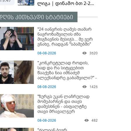
დღის კითხვადი სტატიები
"24 იანვრის ღამეს თამარ
ნავროზაშვილის ძმა
მიგზავნის მესიჯს... მე ვერ
ვნახე, რადგან "სპამებში"
ჩავარდა": რა მისწერა ნია
08-08-2026
3520
იმნაძის ბიძამ ეკა
კუპატაძეს? - გიგა
"კონკრეტულად როდის,
ავალიანის დედა "სქრინს"
სად და რა სიტყვებით
აქვეყნებს
წააქეზა ნია იმნაძემ
ალექსანდრე გაბაშვილი?" -
რა მიმართვას ავრცელებს
08-08-2026
1425
ნია იმნაძის ბებია?
"ზურგს უკან ლაჩრულად
მომეპარნენ და თავს
დამესხნენ - ასფალტზე
თავი მრავალჯერ
დამარტყმევინეს" - რას
08-08-2026
482
ჰყვება კურიერი, რომელსაც
არასრულწლოვანები
"ძალიან ბევრ