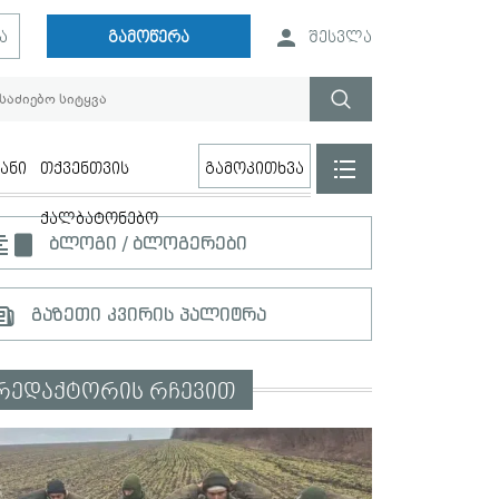
ა
გამოწერა
შესვლა
ანი
თქვენთვის
გამოკითხვა
ქალბატონებო
ბლოგი / ბლოგერები
გაზეთი კვირის პალიტრა
რედაქტორის რჩევით