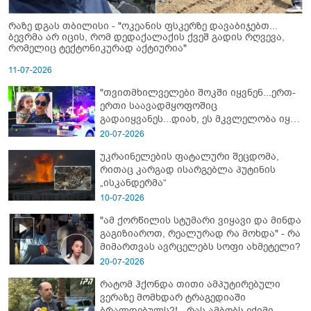
რაზე დგას თბილისი - "ოკეანის ფსკერზე დავაბიჯებთ...
ბევრმა არ იცის, რომ დედაქალაქის ქვეშ გადის რღვევა,
რომელიც ტექტონიკურად აქტიურია"
11-07-2026
"თვითმხილველები შოკში იყვნენ...ერთ-
ერთი საავადმყოფოშიც
გადაიყვანეს...დიახ, ეს მკვლელობა იყო"
- გორში დატრიალებული ტრაგედიის
20-07-2026
ახალი დეტალები
უკრაინელების ფატალური შეცდომა,
რითაც კარგად ისარგებლა პუტინის
„ისკანდერმა“
10-07-2026
"ამ ქორწილის სტუმარი ვიყავი და მინდა
გაგიზიაროთ, რეალურად რა მოხდა" - რა
მიმართვას ავრცელებს სოფი ახმეტელი?
20-07-2026
რატომ ჰქონდა თითი ამპუტირებული
ვერაზე მომხდარ ტრაგედიაში
ბრალდებულს?! - რას ამბობს ექიმი