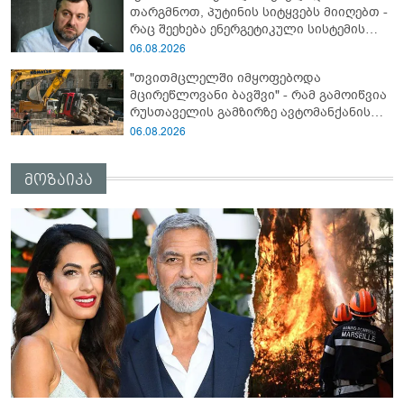
თარგმნოთ, პუტინის სიტყვებს მიიღებთ -
რაც შეეხება ენერგეტიკული სისტემის
პრობლემას, ნამდვილად ვაპირებ
06.08.2026
მოვიმარაგო არა მხოლოდ სანთლები,
"თვითმცლელში იმყოფებოდა
არამედ აღვადგინო ხაზის ტელეფონიც" -
მცირეწლოვანი ბავშვი" - რამ გამოიწვია
გია ჯაფარიძე
რუსთაველის გამზირზე ავტომანქანის
გადაბრუნება: “ჯივიპი” განცხადებას
06.08.2026
ავრცელებს
მოზაიკა