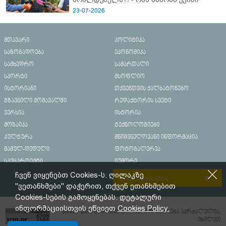
23-07-2026
მთავარი
პოლიტიკა
საზოგადოება
ეკონომიკა
სამხედრო
სამართალი
სპორტი
მსოფლიო
ისტორიანი
თქვენთვის ქალბატონებო
გზავნილი მომავალში
რედაქტორის სვეტი
ვერსია
ისტორია
მოზაიკა
ტექნოლოგიები
კულტურა
მნიშვნელოვანი ინფორმაცია
მამულ-დედული
ფოტოგალერეა
სპეცპროექტი
იუმორი
ჩვენ ვიყენებთ Cookies-ს. ღილაკზე
რეკლამა საიტზე
"ვეთანხმები" დაჭერით, თქვენ ეთანხმებით
Cookies-სების გამოყენებას. დეტალური
ინფორმაციისთვის ეწვიეთ
Cookies Policy.
მასალების გადაბეჭდვა/რეპროდუცირება აკრძალულია,
იხილეთ