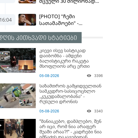
დღის კითხვადი სტატიები
კიევი ისევ სასტიკად
დაიბომბა - ამდენი
ბალისტიკური რაკეტა
მსოფლიოს არც ერთი
ქალაქისკენ არ გაუშვიათ:
05-08-2026
3396
პუტინის ახალი
ანტირეკორდი
საზამთროს გამყიდველთან
სამკვდრო-სასიცოცხლო
„კუკუდამალობანა“ -
რუსული დრონის
„საბრძოლო-კომიკური“
05-08-2026
3340
ვიდეო
"მანიაკებო, დამპლებო, შენ
არ იცი, რომ ნია არაფერ
შუაში არაა?!" - კადრები ნია
იმნაძის დაკავებიდან