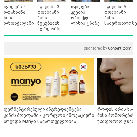
იყიდება 3
იყიდება 3
იყიდება
იყიდება 5
ოთახიანი
ოთახიანი
კვების
ოთახიანი
ბინა
ბინა
ობიექტი
ბინა
ორთაჭალაში
ნუცუბიძის
ლისის ტბაზე
საბურთალოზ
ფერდობზე
sponsored by
ContentRoom
ფერმენტირებული ინგრედიენტები
როდის არის ხალ
კანის მოვლაში - კორეული ინოვაციური
მისი მოშორების 
ბრენდი Manyo საქართველოშია
უსაფრთხო გზები