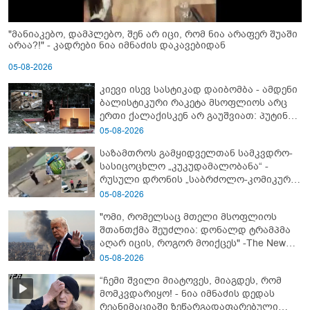
"მანიაკებო, დამპლებო, შენ არ იცი, რომ ნია არაფერ შუაში
არაა?!" - კადრები ნია იმნაძის დაკავებიდან
05-08-2026
კიევი ისევ სასტიკად დაიბომბა - ამდენი
ბალისტიკური რაკეტა მსოფლიოს არც
ერთი ქალაქისკენ არ გაუშვიათ: პუტინის
ახალი ანტირეკორდი
05-08-2026
საზამთროს გამყიდველთან სამკვდრო-
სასიცოცხლო „კუკუდამალობანა“ -
რუსული დრონის „საბრძოლო-კომიკური“
ვიდეო
05-08-2026
"ომი, რომელსაც მთელი მსოფლიოს
შთანთქმა შეუძლია: დონალდ ტრამპმა
აღარ იცის, როგორ მოიქცეს" -The New
York Times
05-08-2026
“ჩემი შვილი მიატოვეს, მიაგდეს, რომ
მომკვდარიყო! - ნია იმნაძის დედას
რეანიმაციაში ზეწარგადაფარებული