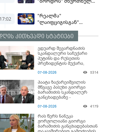
დღის კითხვადი სტატიები
ედუარდ შევარდნაძის
სკანდალური საჩუქარი
პუტინს და რუსეთის
პრეზიდენტის მუქარა,
რომელიც 6 წლის შემდეგ
07-08-2026
5314
აასრულა
პაატა ზაქარეიშვილის
მწვავე პასუხი გიორგი
ბარამიძის სკანდალურ
განცხადებაზე -
"ყველაფერი დეტალურად
07-08-2026
4179
ვიცი... კამანში მოკლული
ქართველები მე
რას წერს ნანუკა
გადმოვასვენე... ბარამიძე
ჟორჟოლიანი გიორგი
კი ტყუის"
ბარამიძის განცხადებასთან
დაკავშირებით გამოძიების