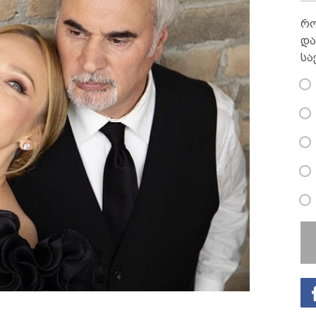
რო
და
სა