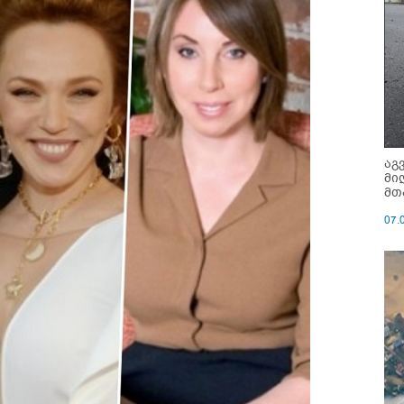
აგ
მი
მთ
07.