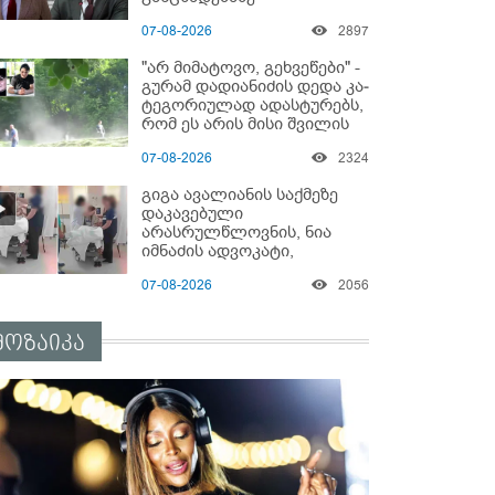
"ყველაფერი დეტალურად
07-08-2026
2897
ვიცი... კამანში მოკლული
ქართველები მე
"არ მიმატოვო, გეხვეწები" -
გადმოვასვენე... ბარამიძე
გუ­რა­მ დადიანიძის დედა კა­
კი ტყუის"
ტე­გო­რი­უ­ლად ადას­ტუ­რებს,
რომ ეს არის მისი შვი­ლის
ხმა
07-08-2026
2324
გიგა ავალიანის საქმეზე
დაკავებული
არასრულწლოვნის, ნია
იმნაძის ადვოკატი,
საავადმყოფოში
07-08-2026
2056
გადაღებულ კადრებს
ავრცელებს
მოზაიკა