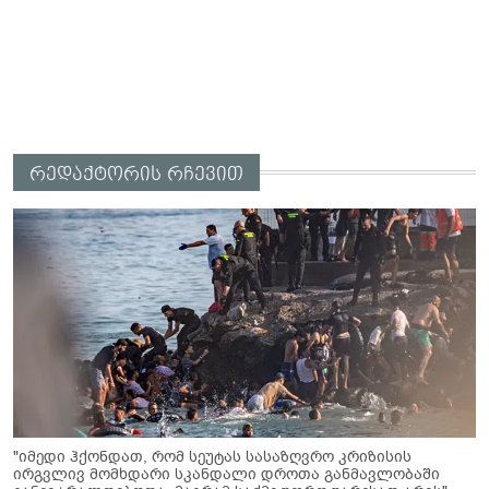
რედაქტორის რჩევით
"იმედი ჰქონდათ, რომ სეუტას სასაზღვრო კრიზისის
ირგვლივ მომხდარი სკანდალი დროთა განმავლობაში