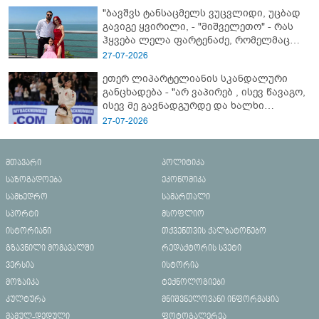
"ბავშვს ტანსაცმელს ვუცვლიდი, უცბად
გავიგე ყვირილი, - "მიშველეთო" - რას
ჰყვება ლელა ფარტენაძე, რომელმაც
ბათუმში 16 წლის ბიჭი ზღვაში
27-07-2026
დახრჩობას გადაარჩინა
ეთერ ლიპარტელიანის სკანდალური
განცხადება - "არ ვაპირებ , ისევ წავაგო,
ისევ მე გავნადგურდე და ხალხი
მშვიდად იყოს, თავის სკამებს
27-07-2026
უფრთხილდებოდნენ"
მთავარი
პოლიტიკა
საზოგადოება
ეკონომიკა
სამხედრო
სამართალი
სპორტი
მსოფლიო
ისტორიანი
თქვენთვის ქალბატონებო
გზავნილი მომავალში
რედაქტორის სვეტი
ვერსია
ისტორია
მოზაიკა
ტექნოლოგიები
კულტურა
მნიშვნელოვანი ინფორმაცია
მამულ-დედული
ფოტოგალერეა