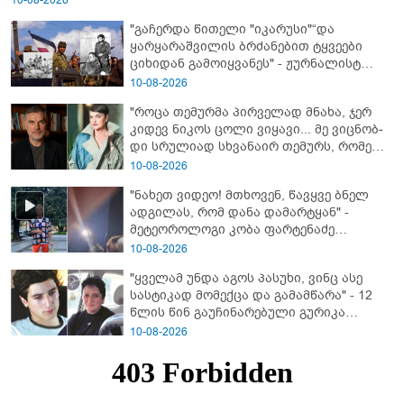
"გაჩერდა წითელი "იკარუსი"“და
ყარყარაშვილის ბრძანებით ტყვეები
ციხიდან გამოიყვანეს" - ჟურნალისტ
თამრიკო მოლაშვილის თვალით
10-08-2026
დანახული აფხაზეთის ომი და პასუხი
"როცა თემურმა პირველად მნახა, ჯერ
კითხვაზე: როგორ ექცეოდნენ
კიდევ ნიკოს ცოლი ვიყავი... მე ვიც­ნობ­
ქართველები ტყვეებს
დი სრუ­ლი­ად სხვა­ნა­ირ თე­მურს, რო­მელ­
საც მა­შინ არც ბიზ­ნე­სი ჰქონ­და, არა­ფე­რი
10-08-2026
სა­ერ­თოდ" - რას იხსენებს ეკა ნიჟარაძე
"ნახეთ ვიდეო! მთხოვენ, წავყვე ბნელ
თემურ უგულავაზე?
ადგილას, რომ დანა დამარტყან" -
მეტეოროლოგი კობა ფარტენაძე
ფარულად გადაღებულ კადრებს
10-08-2026
აქვეყნებს
"ყველამ უნდა აგოს პასუხი, ვინც ასე
სასტიკად მომექცა და გამამწარა" - 12
წლის წინ გაუჩინარებული გურიკა
დადიანიძის ბურუსით მოცული საქმის
10-08-2026
დეტალები