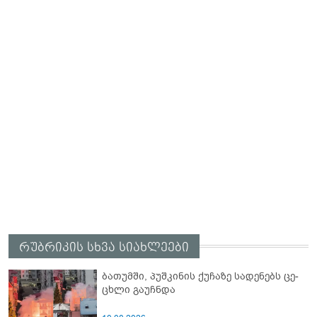
რუბრიკის სხვა სიახლეები
ბა­თუმ­ში, პუშ­კი­ნის ქუ­ჩა­ზე სა­დე­ნებს ცე­
ცხლი გა­უჩ­ნდა