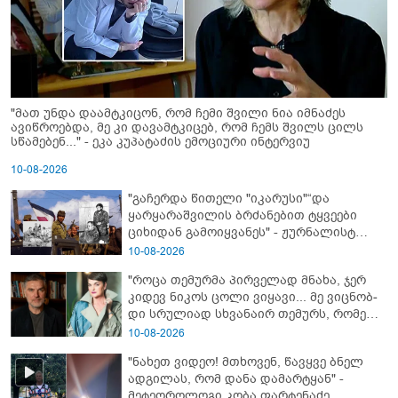
"მათ უნდა დაამტკიცონ, რომ ჩემი შვილი ნია იმნაძეს
ავიწროებდა, მე კი დავამტკიცებ, რომ ჩემს შვილს ცილს
სწამებენ..." - ეკა კუპატაძის ემოციური ინტერვიუ
10-08-2026
"გაჩერდა წითელი "იკარუსი"“და
ყარყარაშვილის ბრძანებით ტყვეები
ციხიდან გამოიყვანეს" - ჟურნალისტ
თამრიკო მოლაშვილის თვალით
10-08-2026
დანახული აფხაზეთის ომი და პასუხი
"როცა თემურმა პირველად მნახა, ჯერ
კითხვაზე: როგორ ექცეოდნენ
კიდევ ნიკოს ცოლი ვიყავი... მე ვიც­ნობ­
ქართველები ტყვეებს
დი სრუ­ლი­ად სხვა­ნა­ირ თე­მურს, რო­მელ­
საც მა­შინ არც ბიზ­ნე­სი ჰქონ­და, არა­ფე­რი
10-08-2026
სა­ერ­თოდ" - რას იხსენებს ეკა ნიჟარაძე
"ნახეთ ვიდეო! მთხოვენ, წავყვე ბნელ
თემურ უგულავაზე?
ადგილას, რომ დანა დამარტყან" -
მეტეოროლოგი კობა ფარტენაძე