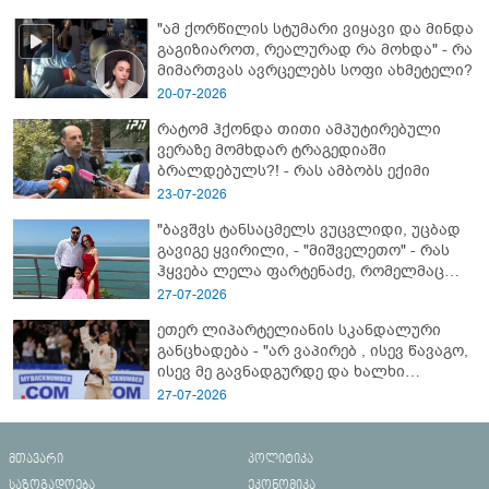
"ამ ქორწილის სტუმარი ვიყავი და მინდა
გაგიზიაროთ, რეალურად რა მოხდა" - რა
მიმართვას ავრცელებს სოფი ახმეტელი?
20-07-2026
რატომ ჰქონდა თითი ამპუტირებული
ვერაზე მომხდარ ტრაგედიაში
ბრალდებულს?! - რას ამბობს ექიმი
23-07-2026
"ბავშვს ტანსაცმელს ვუცვლიდი, უცბად
გავიგე ყვირილი, - "მიშველეთო" - რას
ჰყვება ლელა ფარტენაძე, რომელმაც
ბათუმში 16 წლის ბიჭი ზღვაში
27-07-2026
დახრჩობას გადაარჩინა
ეთერ ლიპარტელიანის სკანდალური
განცხადება - "არ ვაპირებ , ისევ წავაგო,
ისევ მე გავნადგურდე და ხალხი
მშვიდად იყოს, თავის სკამებს
27-07-2026
უფრთხილდებოდნენ"
მთავარი
პოლიტიკა
საზოგადოება
ეკონომიკა