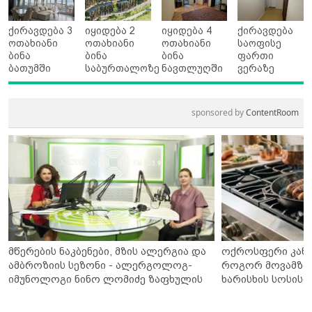
ქირავდება 3
იყიდება 2
იყიდება 4
ქირავდება
ოთახიანი
ოთახიანი
ოთახიანი
საოფისე
ბინა
ბინა
ბინა
ფართი
ბათუმში
საბურთალოზე
ნავთლუღში
ვერაზე
sponsored by
ContentRoom
მწერების ნაკბენები, მზის ალერგია და
ოქროსფერი კანი 
ამბროზიის სეზონი - ალერგოლოგ-
როგორ მოვამზა
იმუნოლოგი ნინო ლომიძე ზაფხულის
ხარისხის სოსისი 
ალერგიებზე
„შეფმაისტერის“