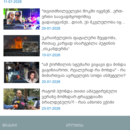
11-07-2026
"თვითმხილველები შოკში იყვნენ...ერთ-
ერთი საავადმყოფოშიც
გადაიყვანეს...დიახ, ეს მკვლელობა იყო"
- გორში დატრიალებული ტრაგედიის
20-07-2026
ახალი დეტალები
უკრაინელების ფატალური შეცდომა,
რითაც კარგად ისარგებლა პუტინის
„ისკანდერმა“
10-07-2026
"ამ ქორწილის სტუმარი ვიყავი და მინდა
გაგიზიაროთ, რეალურად რა მოხდა" - რა
მიმართვას ავრცელებს სოფი ახმეტელი?
20-07-2026
რატომ ჰქონდა თითი ამპუტირებული
ვერაზე მომხდარ ტრაგედიაში
ბრალდებულს?! - რას ამბობს ექიმი
23-07-2026
მთავარი
პოლიტიკა