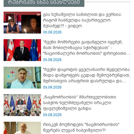
რუბრიკის სხვა სიახლეები
გია ხუხაშვილი სანთლით და ვერსია:
რატომ ჩაბნელდა საქართველო
მესამედ?! - ვიდეო
05.08.2026
“ჩვენი მომხრეები გაფანტული იყვნენ,
მათ მობილიზაცია სჭირდებათ” -
"ნაციონალური მოძრაობის" დროებითი
მმართველობითი საბჭოს
05.08.2026
ხელმძღვანელი
"ჩვენი დაყოფის ყველანაირი მცდელობა
შიდა დამყოფებს ცუდად შემოუბრუნდათ,
მტრისთვის არაფრით დასრულდა და
ვერც მომავალში მიაღწევს ჩვენს
05.08.2026
თამაშგარედ დატოვებას" - მიხეილ
„ნაცმოძრაობის“ მმართველობითი
სააკაშვილი
საბჭოს ხელმძღვანელი ირაკლი
ფავლენიშვილი გახდა
05.08.2026
რისკენ მოუწოდებს "ნაცმოძრაობის"
წევრებს ლევან ხაბეიშვილი?!