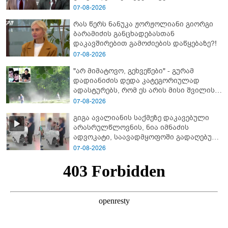
დეტალურად ვიცი... კამანში მოკლული
07-08-2026
ქართველები მე გადმოვასვენე...
რას წერს ნანუკა ჟორჟოლიანი გიორგი
ბარამიძე კი ტყუის"
ბარამიძის განცხადებასთან
დაკავშირებით გამოძიების დაწყებაზე?!
07-08-2026
"არ მიმატოვო, გეხვეწები" - გუ­რა­მ
დადიანიძის დედა კა­ტე­გო­რი­უ­ლად
ადას­ტუ­რებს, რომ ეს არის მისი შვი­ლის
ხმა
07-08-2026
გიგა ავალიანის საქმეზე დაკავებული
არასრულწლოვნის, ნია იმნაძის
ადვოკატი, საავადმყოფოში გადაღებულ
კადრებს ავრცელებს
07-08-2026