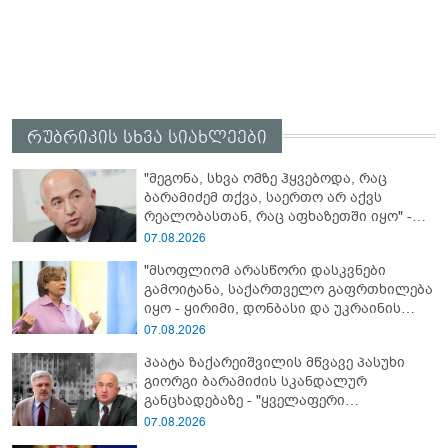
რუბრიკის სხვა სიახლეები
"მეგონა, სხვა ომზე ჰყვებოდა, რაც
ბარამიძემ თქვა, საერთო არ აქვს
რეალობასთან, რაც აფხაზეთში იყო" -
პაატა ზაქარეიშვილის შეფასება
07.08.2026
"მსოფლიომ არასწორი დასკვნები
გამოიტანა, საქართველო გაფრთხილება
იყო - ყირიმი, დონბასი და უკრაინის
წინააღმდეგ სრულმასშტაბიანი ომი
07.08.2026
კრემლის იგივე იმპერიალისტურ გეგმას
პაატა ზაქარეიშვილის მწვავე პასუხი
მოყვა" - რასა იუკნევიჩიენე
გიორგი ბარამიძის სკანდალურ
განცხადებაზე - "ყველაფერი
დეტალურად ვიცი... კამანში მოკლული
07.08.2026
ქართველები მე გადმოვასვენე...