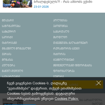
ბრალდებულს?! - რას ამბობს ექიმი
23-07-2026
მთავარი
პოლიტიკა
საზოგადოება
ეკონომიკა
სამხედრო
სამართალი
სპორტი
მსოფლიო
ისტორიანი
თქვენთვის ქალბატონებო
გზავნილი მომავალში
რედაქტორის სვეტი
ვერსია
ისტორია
მოზაიკა
ტექნოლოგიები
კულტურა
მნიშვნელოვანი ინფორმაცია
მამულ-დედული
ფოტოგალერეა
სპეცპროექტი
იუმორი
ჩვენ ვიყენებთ Cookies-ს. ღილაკზე
რეკლამა საიტზე
"ვეთანხმები" დაჭერით, თქვენ ეთანხმებით
Cookies-სების გამოყენებას. დეტალური
ინფორმაციისთვის ეწვიეთ
Cookies Policy.
მასალების გადაბეჭდვა/რეპროდუცირება აკრძალულია,
იხილეთ