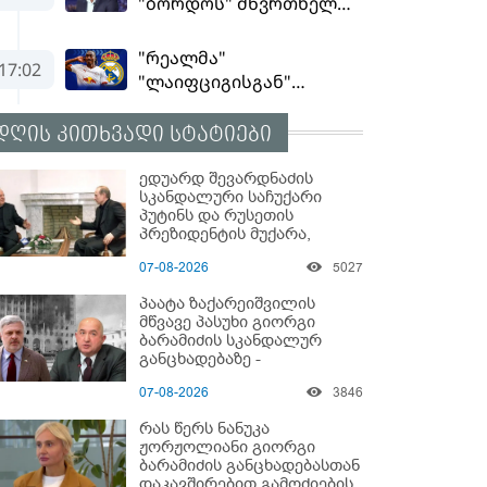
დღის კითხვადი სტატიები
ედუარდ შევარდნაძის
სკანდალური საჩუქარი
პუტინს და რუსეთის
პრეზიდენტის მუქარა,
რომელიც 6 წლის შემდეგ
07-08-2026
5027
აასრულა
პაატა ზაქარეიშვილის
მწვავე პასუხი გიორგი
ბარამიძის სკანდალურ
განცხადებაზე -
"ყველაფერი დეტალურად
07-08-2026
3846
ვიცი... კამანში მოკლული
ქართველები მე
რას წერს ნანუკა
გადმოვასვენე... ბარამიძე
ჟორჟოლიანი გიორგი
კი ტყუის"
ბარამიძის განცხადებასთან
დაკავშირებით გამოძიების