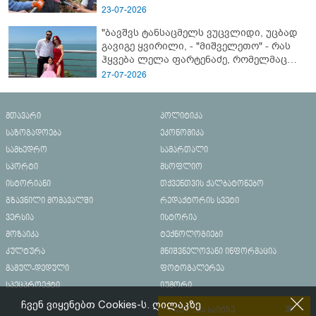
23-07-2026
"ბავშვს ტანსაცმელს ვუცვლიდი, უცბად
გავიგე ყვირილი, - "მიშველეთო" - რას
ჰყვება ლელა ფარტენაძე, რომელმაც
ბათუმში 16 წლის ბიჭი ზღვაში
27-07-2026
დახრჩობას გადაარჩინა
მთავარი
პოლიტიკა
საზოგადოება
ეკონომიკა
სამხედრო
სამართალი
სპორტი
მსოფლიო
ისტორიანი
თქვენთვის ქალბატონებო
გზავნილი მომავალში
რედაქტორის სვეტი
ვერსია
ისტორია
მოზაიკა
ტექნოლოგიები
კულტურა
მნიშვნელოვანი ინფორმაცია
მამულ-დედული
ფოტოგალერეა
სპეცპროექტი
იუმორი
ჩვენ ვიყენებთ Cookies-ს. ღილაკზე
რეკლამა საიტზე