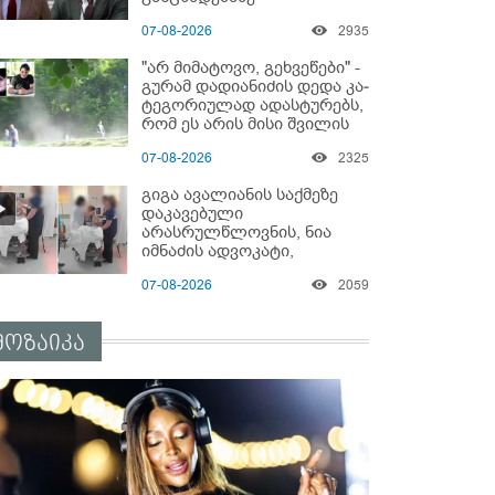
"ყველაფერი დეტალურად
07-08-2026
2935
ვიცი... კამანში მოკლული
ქართველები მე
"არ მიმატოვო, გეხვეწები" -
გადმოვასვენე... ბარამიძე
გუ­რა­მ დადიანიძის დედა კა­
კი ტყუის"
ტე­გო­რი­უ­ლად ადას­ტუ­რებს,
რომ ეს არის მისი შვი­ლის
ხმა
07-08-2026
2325
გიგა ავალიანის საქმეზე
დაკავებული
არასრულწლოვნის, ნია
იმნაძის ადვოკატი,
საავადმყოფოში
07-08-2026
2059
გადაღებულ კადრებს
ავრცელებს
მოზაიკა