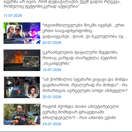
ბევრმა არ იცის, რომ დედაქალაქის ქვეშ გადის რღვევა,
რომელიც ტექტონიკურად აქტიურია"
11-07-2026
"თვითმხილველები შოკში იყვნენ...ერთ-
ერთი საავადმყოფოშიც
გადაიყვანეს...დიახ, ეს მკვლელობა იყო"
- გორში დატრიალებული ტრაგედიის
20-07-2026
ახალი დეტალები
უკრაინელების ფატალური შეცდომა,
რითაც კარგად ისარგებლა პუტინის
„ისკანდერმა“
10-07-2026
"ამ ქორწილის სტუმარი ვიყავი და მინდა
გაგიზიაროთ, რეალურად რა მოხდა" - რა
მიმართვას ავრცელებს სოფი ახმეტელი?
20-07-2026
რატომ ჰქონდა თითი ამპუტირებული
ვერაზე მომხდარ ტრაგედიაში
ბრალდებულს?! - რას ამბობს ექიმი
23-07-2026