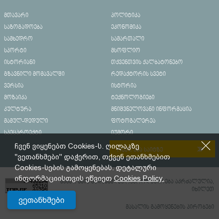
მთავარი
პოლიტიკა
საზოგადოება
ეკონომიკა
სამხედრო
სამართალი
სპორტი
მსოფლიო
ისტორიანი
თქვენთვის ქალბატონებო
გზავნილი მომავალში
რედაქტორის სვეტი
ვერსია
ისტორია
მოზაიკა
ტექნოლოგიები
კულტურა
მნიშვნელოვანი ინფორმაცია
მამულ-დედული
ფოტოგალერეა
სპეცპროექტი
იუმორი
ჩვენ ვიყენებთ Cookies-ს. ღილაკზე
რეკლამა საიტზე
"ვეთანხმები" დაჭერით, თქვენ ეთანხმებით
Cookies-სების გამოყენებას. დეტალური
ინფორმაციისთვის ეწვიეთ
Cookies Policy.
მასალების გადაბეჭდვა/რეპროდუცირება აკრძალულია,
იხილეთ
ვეთანხმები
მასალის გამოყენების პირობები