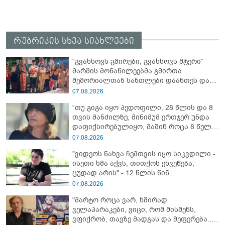
რუბრიკის სხვა სიახლეები
“გვახსოვს გმირები, გვახსოვს მტერი” -
მარშის მონაწილეებმა გმირთა
მემორიალთან სანთლები დაანთეს და
გმირების ხსოვნას პატივი მიაგეს
07.08.2026
“თუ გიგა იყო პედოფილი, 28 წლის და 8
თვის მანძილზე, მინიმუმ ერთჯერ უნდა
დაფიქსირებულიყო, მაშინ როცა 8 წელი
ამზადებდა მოსწავლეებს! - იპოვონ ერთი
07.08.2026
გოგონა, ვისაც გიგა სექსუალურად
"ვიდეოს ნახვა ჩემთვის იყო სიკვდილი -
ავიწროებდა” - ეკა კუპატაძე
ისეთი ხმა აქვს, თითქოს ეხვეწება,
ცუდად არის" - 12 წლის წინ
გაუჩინარებული ბიჭის დედა
07.08.2026
გავრცელებულ ვიდეოზე პირველ
"მარტო როცა ვარ, ხშირად
კომენტარს აკეთებს
ველაპარაკები, ვიცი, რომ მისმენს,
ვფიქრობ, თავზე მადგას და მეფერება...“