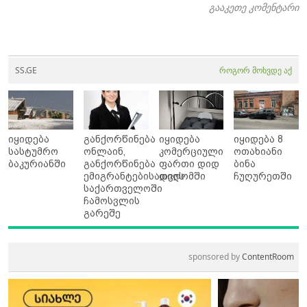
გააკეთე კომენტარი
SS.GE
როგორ მოხვდე აქ
იყიდება
განქორწინება
იყიდება
იყიდება 8
სასტუმრო
ონლაინ,
კომერციული
ოთახიანი
ბაკურიანში
განქორწინება
ფართი დიდ
ბინა
ემიგრანტებისათვის
დიღომში
ჩუღურეთში
საქართველოში
ჩამოსვლის
გარეშე
sponsored by
ContentRoom