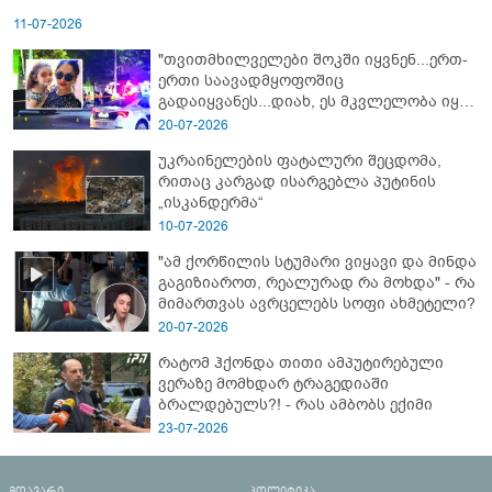
11-07-2026
"თვითმხილველები შოკში იყვნენ...ერთ-
ერთი საავადმყოფოშიც
გადაიყვანეს...დიახ, ეს მკვლელობა იყო"
- გორში დატრიალებული ტრაგედიის
20-07-2026
ახალი დეტალები
უკრაინელების ფატალური შეცდომა,
რითაც კარგად ისარგებლა პუტინის
„ისკანდერმა“
10-07-2026
"ამ ქორწილის სტუმარი ვიყავი და მინდა
გაგიზიაროთ, რეალურად რა მოხდა" - რა
მიმართვას ავრცელებს სოფი ახმეტელი?
20-07-2026
რატომ ჰქონდა თითი ამპუტირებული
ვერაზე მომხდარ ტრაგედიაში
ბრალდებულს?! - რას ამბობს ექიმი
23-07-2026