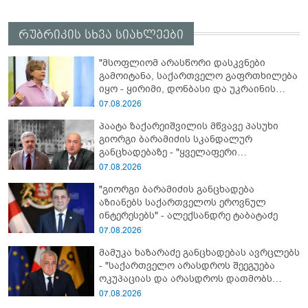
რუბრიკის სხვა სიახლეები
"მსოფლიომ არასწორი დასკვნები
გამოიტანა, საქართველო გაფრთხილება
იყო - ყირიმი, დონბასი და უკრაინის
წინააღმდეგ სრულმასშტაბიანი ომი
07.08.2026
კრემლის იგივე იმპერიალისტურ გეგმას
პაატა ზაქარეიშვილის მწვავე პასუხი
მოყვა" - რასა იუკნევიჩიენე
გიორგი ბარამიძის სკანდალურ
განცხადებაზე - "ყველაფერი
დეტალურად ვიცი... კამანში მოკლული
07.08.2026
ქართველები მე გადმოვასვენე...
"გიორგი ბარამიძის განცხადება
ბარამიძე კი ტყუის"
აზიანებს საქართველოს ეროვნულ
ინტერესებს" - ალექსანდრე ტაბატაძე
07.08.2026
მამუკა ხაზარაძე განცხადებას ავრცლებს
- "საქართველო არასდროს შეეგუება
ოკუპაციას და არასდროს დათმობს
თავისუფლებას!"
07.08.2026