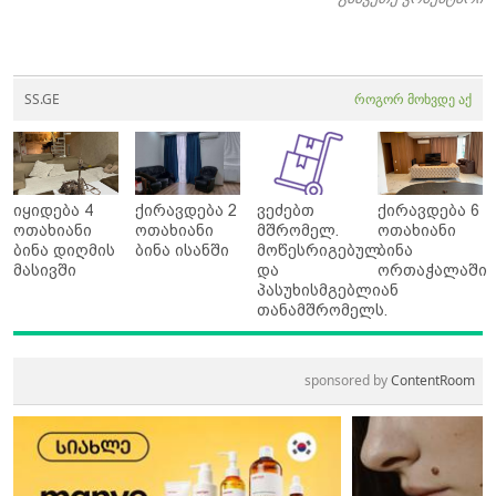
SS.GE
როგორ მოხვდე აქ
იყიდება 4
ქირავდება 2
ვეძებთ
ქირავდება 6
ოთახიანი
ოთახიანი
მშრომელ.
ოთახიანი
ბინა დიღმის
ბინა ისანში
მოწესრიგებულ
ბინა
მასივში
და
ორთაჭალაში
პასუხისმგებლიან
თანამშრომელს.
sponsored by
ContentRoom