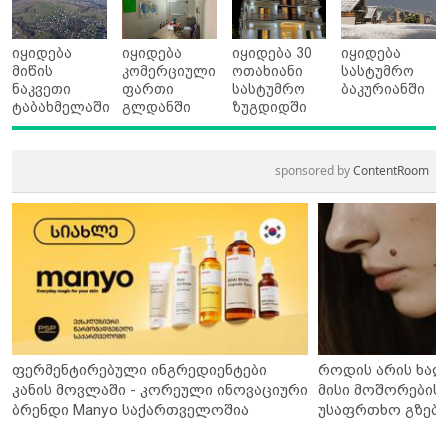
იყიდება
იყიდება
იყიდება 30
იყიდება
მიწის
კომერციული
ოთახიანი
სასტუმრო
ნაკვეთი
ფართი
სასტუმრო
ბაკურიანში
ტაბახმელაში
გლდანში
ზუგდიდში
sponsored by
ContentRoom
ფერმენტირებული ინგრედიენტები
როდის არის ხალ
კანის მოვლაში - კორეული ინოვაციური
მისი მოშორების 
ბრენდი Manyo საქართველოშია
უსაფრთხო გზები