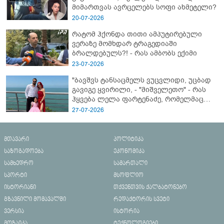
მიმართვას ავრცელებს სოფი ახმეტელი?
20-07-2026
რატომ ჰქონდა თითი ამპუტირებული
ვერაზე მომხდარ ტრაგედიაში
ბრალდებულს?! - რას ამბობს ექიმი
23-07-2026
"ბავშვს ტანსაცმელს ვუცვლიდი, უცბად
გავიგე ყვირილი, - "მიშველეთო" - რას
ჰყვება ლელა ფარტენაძე, რომელმაც
ბათუმში 16 წლის ბიჭი ზღვაში
27-07-2026
დახრჩობას გადაარჩინა
მთავარი
პოლიტიკა
საზოგადოება
ეკონომიკა
სამხედრო
სამართალი
სპორტი
მსოფლიო
ისტორიანი
თქვენთვის ქალბატონებო
გზავნილი მომავალში
რედაქტორის სვეტი
ვერსია
ისტორია
მოზაიკა
ტექნოლოგიები