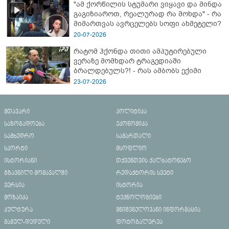
"ამ ქორწილის სტუმარი ვიყავი და მინდა
გაგიზიაროთ, რეალურად რა მოხდა" - რა
მიმართვას ავრცელებს სოფი ახმეტელი?
20-07-2026
რატომ ჰქონდა თითი ამპუტირებული
ვერაზე მომხდარ ტრაგედიაში
ბრალდებულს?! - რას ამბობს ექიმი
23-07-2026
მთავარი
პოლიტიკა
საზოგადოება
ეკონომიკა
სამხედრო
სამართალი
სპორტი
მსოფლიო
ისტორიანი
თქვენთვის ქალბატონებო
გზავნილი მომავალში
რედაქტორის სვეტი
ვერსია
ისტორია
მოზაიკა
ტექნოლოგიები
კულტურა
მნიშვნელოვანი ინფორმაცია
მამულ-დედული
ფოტოგალერეა