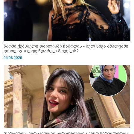
ნაომი ქემპბელი თბილისში ჩამოდის - სულ სხვა ამპლუაში
ვიხილავთ ლეგენდარულ მოდელს?
05.08.2026
"შერბეთის" ვარსკვლავი ნარკოტიკების გამო სერიალიდან