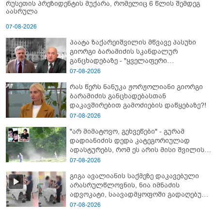
რუსეთის პრეზიდენტის მუქარა, რომელიც 6 წლის შემდეგ
აასრულა
07-08-2026
პაატა ზაქარეიშვილის მწვავე პასუხი
გიორგი ბარამიძის სკანდალურ
განცხადებაზე - "ყველაფერი
დეტალურად ვიცი... კამანში მოკლული
07-08-2026
ქართველები მე გადმოვასვენე...
რას წერს ნანუკა ჟორჟოლიანი გიორგი
ბარამიძე კი ტყუის"
ბარამიძის განცხადებასთან
დაკავშირებით გამოძიების დაწყებაზე?!
07-08-2026
"არ მიმატოვო, გეხვეწები" - გუ­რა­მ
დადიანიძის დედა კა­ტე­გო­რი­უ­ლად
ადას­ტუ­რებს, რომ ეს არის მისი შვი­ლის
ხმა
07-08-2026
გიგა ავალიანის საქმეზე დაკავებული
არასრულწლოვნის, ნია იმნაძის
ადვოკატი, საავადმყოფოში გადაღებულ
კადრებს ავრცელებს
07-08-2026