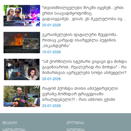
"თვითმხილველები შოკში იყვნენ...ერთ-
ერთი საავადმყოფოშიც
გადაიყვანეს...დიახ, ეს მკვლელობა იყო"
- გორში დატრიალებული ტრაგედიის
20-07-2026
ახალი დეტალები
უკრაინელების ფატალური შეცდომა,
რითაც კარგად ისარგებლა პუტინის
„ისკანდერმა“
10-07-2026
"ამ ქორწილის სტუმარი ვიყავი და მინდა
გაგიზიაროთ, რეალურად რა მოხდა" - რა
მიმართვას ავრცელებს სოფი ახმეტელი?
20-07-2026
რატომ ჰქონდა თითი ამპუტირებული
ვერაზე მომხდარ ტრაგედიაში
ბრალდებულს?! - რას ამბობს ექიმი
23-07-2026
მთავარი
პოლიტიკა
საზოგადოება
ეკონომიკა