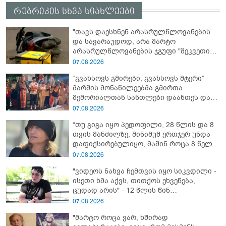
რუბრიკის სხვა სიახლეები
"თავს დაესხნენ არასრულწლოვანების
და სავარაუდოდ, არა მარტო
არასრულწლოვანების ჯგუფი "შეკვეთის
მიტანისას, "გლოვოს" კურიერია
07.08.2026
უპატიოსნესი ობოლი ბიჭი" - რას წერს
“გვახსოვს გმირები, გვახსოვს მტერი” -
ადვოკატი?
მარშის მონაწილეებმა გმირთა
მემორიალთან სანთლები დაანთეს და
გმირების ხსოვნას პატივი მიაგეს
07.08.2026
“თუ გიგა იყო პედოფილი, 28 წლის და 8
თვის მანძილზე, მინიმუმ ერთჯერ უნდა
დაფიქსირებულიყო, მაშინ როცა 8 წელი
ამზადებდა მოსწავლეებს! - იპოვონ ერთი
07.08.2026
გოგონა, ვისაც გიგა სექსუალურად
"ვიდეოს ნახვა ჩემთვის იყო სიკვდილი -
ავიწროებდა” - ეკა კუპატაძე
ისეთი ხმა აქვს, თითქოს ეხვეწება,
ცუდად არის" - 12 წლის წინ
გაუჩინარებული ბიჭის დედა
07.08.2026
გავრცელებულ ვიდეოზე პირველ
"მარტო როცა ვარ, ხშირად
კომენტარს აკეთებს