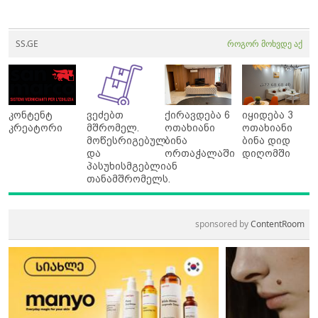
SS.GE
როგორ მოხვდე აქ
კონტენტ
ვეძებთ
ქირავდება 6
იყიდება 3
კრეატორი
მშრომელ.
ოთახიანი
ოთახიანი
მოწესრიგებულ
ბინა
ბინა დიდ
და
ორთაჭალაში
დიღომში
პასუხისმგებლიან
თანამშრომელს.
sponsored by
ContentRoom