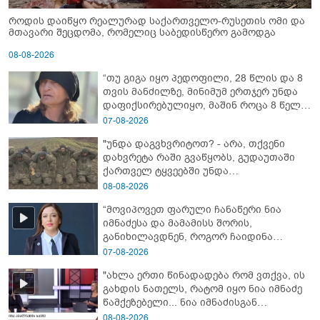
როდის დაიწყო რეალურად საქართველო-რუსეთის ომი და
მთავარი შეცდომა, რომელიც საბედისწერო გამოდგა
08-08-2026
“თუ გიგა იყო პედოფილი, 28 წლის და 8
თვის მანძილზე, მინიმუმ ერთჯერ უნდა
დაფიქსირებულიყო, მაშინ როცა 8 წელი
ამზადებდა მოსწავლეებს! - იპოვონ ერთი
07-08-2026
გოგონა, ვისაც გიგა სექსუალურად
"უნდა დაგვხვრიტოთ? - არა, თქვენი
ავიწროებდა” - ეკა კუპატაძე
დახვრეტა რაში გვაწყობს, გუდაუთაში
ქართველ ტყვეებში უნდა
გადაგცვალოთ..."
08-08-2026
“მოვიპოვეთ ფარული ჩანაწერი ნია
იმნაძესა და მამამისს შორის,
განიხილავდნენ, როგორ ჩაიდინა
გაბაშვილმა დანაშაული” - რას ამბობს
07-08-2026
გიგა ავალიანის საქმის პროკურორი?
"ახლა ერთი წინადადება რომ ვთქვა, ის
გახდის ნათელს, რატომ იყო ნია იმნაძე
წამქეზებელი... ნია იმნაძისგან
გამოსული ინფორმაციაა ეს" - რას
08-08-2026