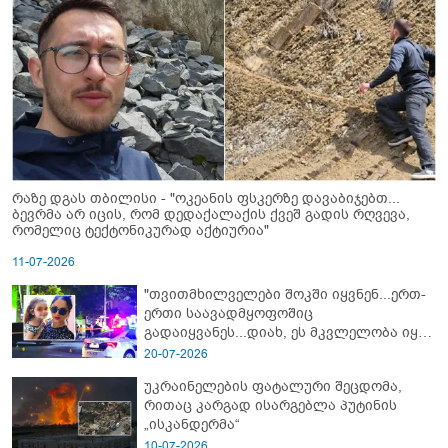
რაზე დგას თბილისი - "ოკეანის ფსკერზე დავაბიჯებთ...
ბევრმა არ იცის, რომ დედაქალაქის ქვეშ გადის რღვევა,
რომელიც ტექტონიკურად აქტიურია"
11-07-2026
"თვითმხილველები შოკში იყვნენ...ერთ-
ერთი საავადმყოფოშიც
გადაიყვანეს...დიახ, ეს მკვლელობა იყო"
- გორში დატრიალებული ტრაგედიის
20-07-2026
ახალი დეტალები
უკრაინელების ფატალური შეცდომა,
რითაც კარგად ისარგებლა პუტინის
„ისკანდერმა“
10-07-2026