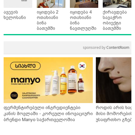
ავეჯის
იყიდება 2
იყიდება 4
ქირავდება
ხელოსანი
ოთახიანი
ოთახიანი
სავაჭრო
ბინა
ბინა
ობიექტი
ბათუმში
ნავთლუღში
ბათუმში
sponsored by
ContentRoom
ფერმენტირებული ინგრედიენტები
როდის არის ხალ
კანის მოვლაში - კორეული ინოვაციური
მისი მოშორების 
ბრენდი Manyo საქართველოშია
უსაფრთხო გზები