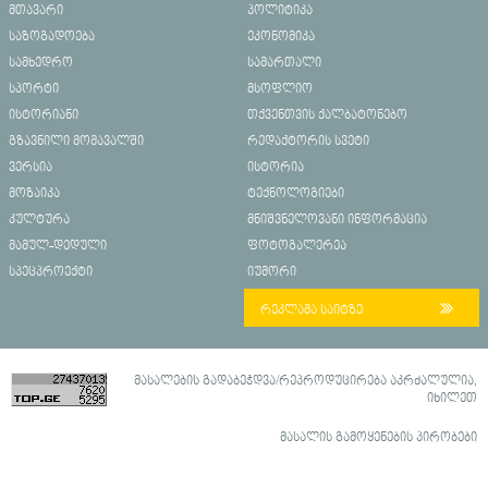
მთავარი
პოლიტიკა
საზოგადოება
ეკონომიკა
სამხედრო
სამართალი
სპორტი
მსოფლიო
ისტორიანი
თქვენთვის ქალბატონებო
გზავნილი მომავალში
რედაქტორის სვეტი
ვერსია
ისტორია
მოზაიკა
ტექნოლოგიები
კულტურა
მნიშვნელოვანი ინფორმაცია
მამულ-დედული
ფოტოგალერეა
სპეცპროექტი
იუმორი
რეკლამა საიტზე
მასალების გადაბეჭდვა/რეპროდუცირება აკრძალულია,
იხილეთ
მასალის გამოყენების პირობები