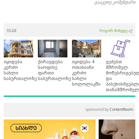
გააკეთე კომენტარი
SS.GE
როგორ მოხვდე აქ
იყიდება
ქირავდება
იყიდება 4
ვეძებთ
კერძო
საოფისე
ოთახიანი
მშრომელ.
სახლი
ფართი
კერძო
მოწესრიგებუ
საბურთალოზე
საბურთალოზე
სახლი
და
სოლოლაკში
პასუხისმგებლ
თანამშრომელ
sponsored by
ContentRoom