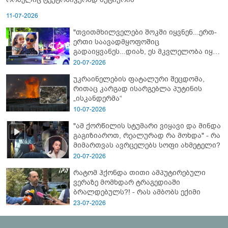
11-07-2026
"თვითმხილველები შოკში იყვნენ...ერთ-
ერთი საავადმყოფოშიც
გადაიყვანეს...დიახ, ეს მკვლელობა იყო"
- გორში დატრიალებული ტრაგედიის
20-07-2026
ახალი დეტალები
უკრაინელების ფატალური შეცდომა,
რითაც კარგად ისარგებლა პუტინის
„ისკანდერმა“
10-07-2026
"ამ ქორწილის სტუმარი ვიყავი და მინდა
გაგიზიაროთ, რეალურად რა მოხდა" - რა
მიმართვას ავრცელებს სოფი ახმეტელი?
20-07-2026
რატომ ჰქონდა თითი ამპუტირებული
ვერაზე მომხდარ ტრაგედიაში
ბრალდებულს?! - რას ამბობს ექიმი
23-07-2026