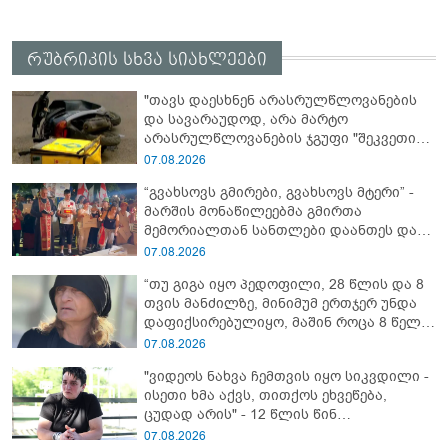
რუბრიკის სხვა სიახლეები
"თავს დაესხნენ არასრულწლოვანების
და სავარაუდოდ, არა მარტო
არასრულწლოვანების ჯგუფი "შეკვეთის
მიტანისას, "გლოვოს" კურიერია
07.08.2026
უპატიოსნესი ობოლი ბიჭი" - რას წერს
“გვახსოვს გმირები, გვახსოვს მტერი” -
ადვოკატი?
მარშის მონაწილეებმა გმირთა
მემორიალთან სანთლები დაანთეს და
გმირების ხსოვნას პატივი მიაგეს
07.08.2026
“თუ გიგა იყო პედოფილი, 28 წლის და 8
თვის მანძილზე, მინიმუმ ერთჯერ უნდა
დაფიქსირებულიყო, მაშინ როცა 8 წელი
ამზადებდა მოსწავლეებს! - იპოვონ ერთი
07.08.2026
გოგონა, ვისაც გიგა სექსუალურად
"ვიდეოს ნახვა ჩემთვის იყო სიკვდილი -
ავიწროებდა” - ეკა კუპატაძე
ისეთი ხმა აქვს, თითქოს ეხვეწება,
ცუდად არის" - 12 წლის წინ
გაუჩინარებული ბიჭის დედა
07.08.2026