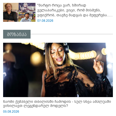
გავრცელებულ ვიდეოზე პირველ
"მარტო როცა ვარ, ხშირად
კომენტარს აკეთებს
ველაპარაკები, ვიცი, რომ მისმენს,
ვფიქრობ, თავზე მადგას და მეფერება...“
- გიორგი კეკელიძე გმირი ანწუხელიძის
07.08.2026
გამზრდელი მამიდის ემოციურ
მონათხრობს აქვეყნებს
მოზაიკა
ნაომი ქემპბელი თბილისში ჩამოდის - სულ სხვა ამპლუაში
ვიხილავთ ლეგენდარულ მოდელს?
05.08.2026