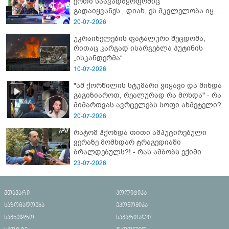
ერთი საავადმყოფოშიც
გადაიყვანეს...დიახ, ეს მკვლელობა იყო"
- გორში დატრიალებული ტრაგედიის
20-07-2026
ახალი დეტალები
უკრაინელების ფატალური შეცდომა,
რითაც კარგად ისარგებლა პუტინის
„ისკანდერმა“
10-07-2026
"ამ ქორწილის სტუმარი ვიყავი და მინდა
გაგიზიაროთ, რეალურად რა მოხდა" - რა
მიმართვას ავრცელებს სოფი ახმეტელი?
20-07-2026
რატომ ჰქონდა თითი ამპუტირებული
ვერაზე მომხდარ ტრაგედიაში
ბრალდებულს?! - რას ამბობს ექიმი
23-07-2026
მთავარი
პოლიტიკა
საზოგადოება
ეკონომიკა
სამხედრო
სამართალი