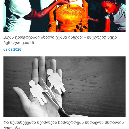
„ჩემს ცხოვრებაში ახალი ეტაპი იწყება“ - ინტერვიუ ნუცა
ბუზალაძესთან
08.08.2026
რა შემთხვევაში შეიძლება ჩამოერთვას მშობელს მშობლის
უფლება