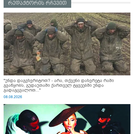
რედაქტორის რჩევით
"უნდა დაგვხვრიტოთ? - არა, თქვენი დახვრეტა რაში
გვაწყობს, გუდაუთაში ქართველ ტყვეებში უნდა
გადაგცვალოთ..."
08.08.2026