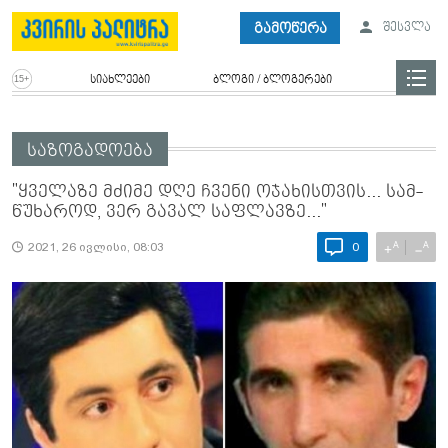
გამოწერა
შესვლა
სიახლეები
ბლოგი / ბლოგერები
საზოგადოება
"ყვე­ლა­ზე მძი­მე დღე ჩვე­ნი ოჯა­ხის­თვის... სამ­
წუ­ხა­როდ, ვერ გა­ვალ საფ­ლავ­ზე..."
A
A
+
−
2021, 26 ივლისი, 08:03
0