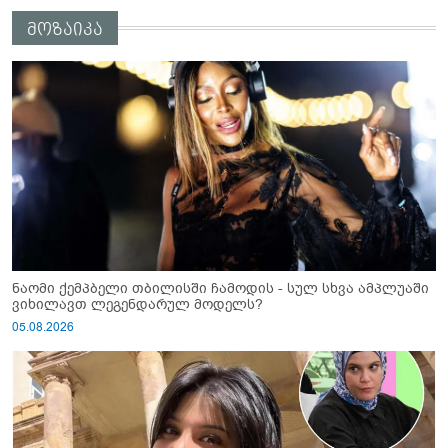
"სქრინს" აქვეყნებს
მოზაიკა
ნაომი ქემპბელი თბილისში ჩამოდის - სულ სხვა ამპლუაში
ვიხილავთ ლეგენდარულ მოდელს?
05.08.2026