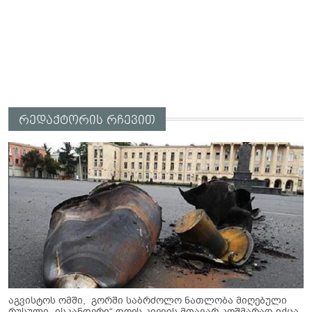
რედაქტორის რჩევით
აგვისტოს ომში, გორში საბრძოლო ნათლობა მიღებული
რუსული „ისკანდერი“ დღეს კიევის მთავარ კოშმარად იქცა