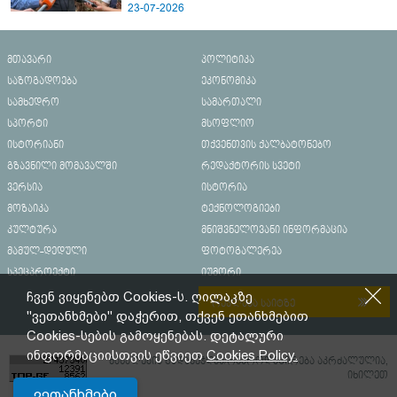
23-07-2026
მთავარი
პოლიტიკა
საზოგადოება
ეკონომიკა
სამხედრო
სამართალი
სპორტი
მსოფლიო
ისტორიანი
თქვენთვის ქალბატონებო
გზავნილი მომავალში
რედაქტორის სვეტი
ვერსია
ისტორია
მოზაიკა
ტექნოლოგიები
კულტურა
მნიშვნელოვანი ინფორმაცია
მამულ-დედული
ფოტოგალერეა
სპეცპროექტი
იუმორი
ჩვენ ვიყენებთ Cookies-ს. ღილაკზე
რეკლამა საიტზე
"ვეთანხმები" დაჭერით, თქვენ ეთანხმებით
Cookies-სების გამოყენებას. დეტალური
ინფორმაციისთვის ეწვიეთ
Cookies Policy.
მასალების გადაბეჭდვა/რეპროდუცირება აკრძალულია,
იხილეთ
ვეთანხმები