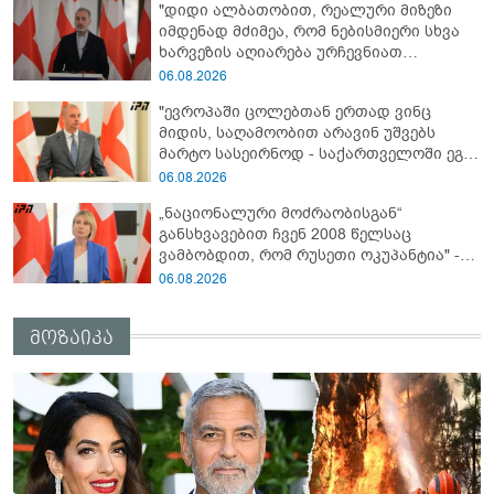
"დიდი ალბათობით, რეალური მიზეზი
ირაკლი კობახიძე
იმდენად მძიმეა, რომ ნებისმიერი სხვა
ხარვეზის აღიარება ურჩევნიათ
ნამდვილი მიზეზის გამოაშკარავებას" -
06.08.2026
გიორგი შარაშიძე ელექტროენერგიის
"ევროპაში ცოლებთან ერთად ვინც
გათიშვაზე
მიდის, საღამოობით არავინ უშვებს
მარტო სასეირნოდ - საქართველოში ეგ
პრობლემა არ არის!" - ლევან
06.08.2026
მაჭავარიანი
„ნაციონალური მოძრაობისგან“
განსხვავებით ჩვენ 2008 წელსაც
ვამბობდით, რომ რუსეთი ოკუპანტია" -
ნინო წილოსანი
06.08.2026
მოზაიკა