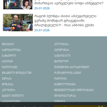
მიმართვას ავრცელებს სოფი ახმეტელი?
20-07-2026
რატომ ჰქონდა თითი ამპუტირებული
ვერაზე მომხდარ ტრაგედიაში
ბრალდებულს?! - რას ამბობს ექიმი
23-07-2026
მთავარი
პოლიტიკა
საზოგადოება
ეკონომიკა
სამხედრო
სამართალი
სპორტი
მსოფლიო
ისტორიანი
თქვენთვის ქალბატონებო
გზავნილი მომავალში
რედაქტორის სვეტი
ვერსია
ისტორია
მოზაიკა
ტექნოლოგიები
კულტურა
მნიშვნელოვანი ინფორმაცია
მამულ-დედული
ფოტოგალერეა
სპეცპროექტი
იუმორი