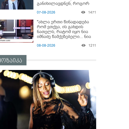
განიხილავდნენ, როგორ
ჩაიდინა გაბაშვილმა
07-08-2026
1471
დანაშაული” - რას ამბობს
გიგა ავალიანის საქმის
"ახლა ერთი წინადადება
პროკურორი?
რომ ვთქვა, ის გახდის
ნათელს, რატომ იყო ნია
იმნაძე წამქეზებელი... ნია
იმნაძისგან გამოსული
08-08-2026
1211
ინფორმაციაა ეს" - რას
ამბობს ეკა კუპატაძე
მოზაიკა