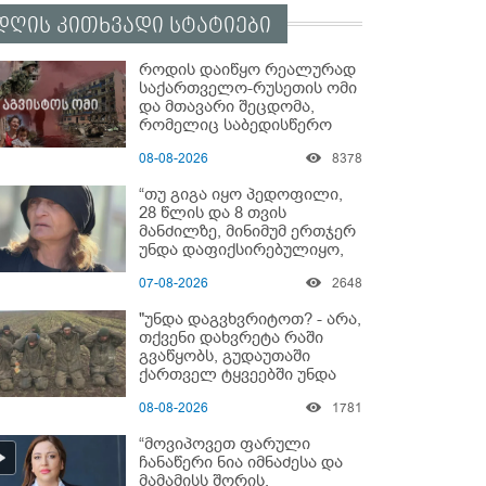
დღის კითხვადი სტატიები
როდის დაიწყო რეალურად
საქართველო-რუსეთის ომი
და მთავარი შეცდომა,
რომელიც საბედისწერო
გამოდგა
08-08-2026
8378
“თუ გიგა იყო პედოფილი,
28 წლის და 8 თვის
მანძილზე, მინიმუმ ერთჯერ
უნდა დაფიქსირებულიყო,
მაშინ როცა 8 წელი
07-08-2026
2648
ამზადებდა მოსწავლეებს! -
იპოვონ ერთი გოგონა,
"უნდა დაგვხვრიტოთ? - არა,
ვისაც გიგა სექსუალურად
თქვენი დახვრეტა რაში
ავიწროებდა” - ეკა კუპატაძე
გვაწყობს, გუდაუთაში
ქართველ ტყვეებში უნდა
გადაგცვალოთ..."
08-08-2026
1781
“მოვიპოვეთ ფარული
ჩანაწერი ნია იმნაძესა და
მამამისს შორის,