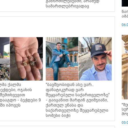
განზომილებებში, არამედ
სამართლებრივადაც
ნა
ამ
05.
ლმა ქალმა
"ბავშვობიდან ასე ვარ..
ეჭდები, ოჯახის
ფანატიკურად ვარ
 შემთხვევით
შეყვარებული საქართველოზე"
დააგდო - ბეჭდები 9
- გაიცანით მარტინ გუიმჯიანი,
"შ
ში იპოვეს
ქართულ ენასა და
სე
საქართველოზე შეყვარებული
მო
სომეხი ბიჭი
03.