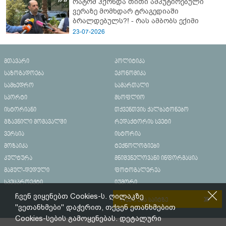
რატომ ჰქონდა თითი ამპუტირებული
ვერაზე მომხდარ ტრაგედიაში
ბრალდებულს?! - რას ამბობს ექიმი
23-07-2026
მთავარი
პოლიტიკა
საზოგადოება
ეკონომიკა
სამხედრო
სამართალი
სპორტი
მსოფლიო
ისტორიანი
თქვენთვის ქალბატონებო
გზავნილი მომავალში
რედაქტორის სვეტი
ვერსია
ისტორია
მოზაიკა
ტექნოლოგიები
კულტურა
მნიშვნელოვანი ინფორმაცია
მამულ-დედული
ფოტოგალერეა
სპეცპროექტი
იუმორი
ჩვენ ვიყენებთ Cookies-ს. ღილაკზე
რეკლამა საიტზე
"ვეთანხმები" დაჭერით, თქვენ ეთანხმებით
Cookies-სების გამოყენებას. დეტალური