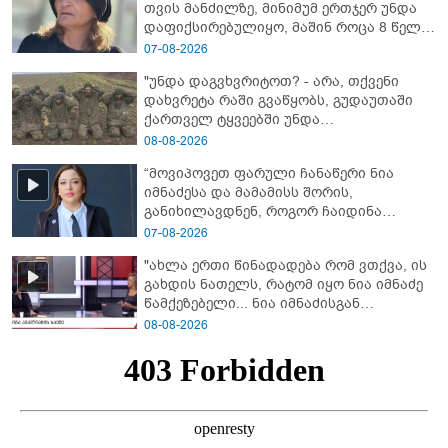
თვის მანძილზე, მინიმუმ ერთჯერ უნდა
დაფიქსირებულიყო, მაშინ როცა 8 წელი
ამზადებდა მოსწავლეებს! - იპოვონ ერთი
07-08-2026
გოგონა, ვისაც გიგა სექსუალურად
"უნდა დაგვხვრიტოთ? - არა, თქვენი
ავიწროებდა” - ეკა კუპატაძე
დახვრეტა რაში გვაწყობს, გუდაუთაში
ქართველ ტყვეებში უნდა
გადაგცვალოთ..."
08-08-2026
“მოვიპოვეთ ფარული ჩანაწერი ნია
იმნაძესა და მამამისს შორის,
განიხილავდნენ, როგორ ჩაიდინა
გაბაშვილმა დანაშაული” - რას ამბობს
07-08-2026
გიგა ავალიანის საქმის პროკურორი?
"ახლა ერთი წინადადება რომ ვთქვა, ის
გახდის ნათელს, რატომ იყო ნია იმნაძე
წამქეზებელი... ნია იმნაძისგან
გამოსული ინფორმაციაა ეს" - რას
08-08-2026
ამბობს ეკა კუპატაძე