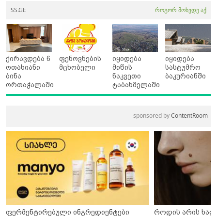
SS.GE
როგორ მოხვდე აქ
ქირავდება 6
ფენოვნების
იყიდება
იყიდება
ოთახიანი
მცხობელი
მიწის
სასტუმრო
ბინა
ნაკვეთი
ბაკურიანში
ორთაჭალაში
ტაბახმელაში
sponsored by
ContentRoom
ფერმენტირებული ინგრედიენტები
როდის არის ხალ