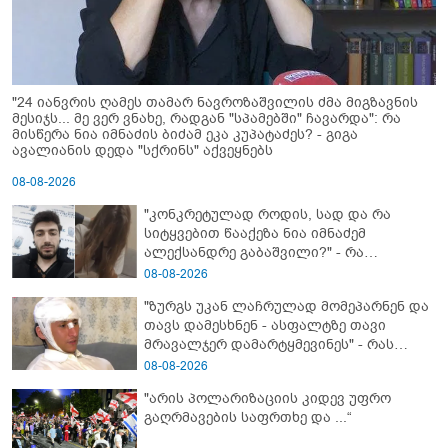
"24 იანვრის ღამეს თამარ ნავროზაშვილის ძმა მიგზავნის
მესიჯს... მე ვერ ვნახე, რადგან "სპამებში" ჩავარდა": რა
მისწერა ნია იმნაძის ბიძამ ეკა კუპატაძეს? - გიგა
ავალიანის დედა "სქრინს" აქვეყნებს
08-08-2026
"კონკრეტულად როდის, სად და რა
სიტყვებით წააქეზა ნია იმნაძემ
ალექსანდრე გაბაშვილი?" - რა
მიმართვას ავრცელებს ნია იმნაძის
08-08-2026
ბებია?
"ზურგს უკან ლაჩრულად მომეპარნენ და
თავს დამესხნენ - ასფალტზე თავი
მრავალჯერ დამარტყმევინეს" - რას
ჰყვება კურიერი, რომელსაც
08-08-2026
არასრულწლოვანები სასტიკად
"არის პოლარიზაციის კიდევ უფრო
გაუსწორდნენ?
გაღრმავების საფრთხე და ...“