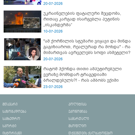
- გორში დატრიალებული ტრაგედიის
20-07-2026
ახალი დეტალები
უკრაინელების ფატალური შეცდომა,
რითაც კარგად ისარგებლა პუტინის
„ისკანდერმა“
10-07-2026
"ამ ქორწილის სტუმარი ვიყავი და მინდა
გაგიზიაროთ, რეალურად რა მოხდა" - რა
მიმართვას ავრცელებს სოფი ახმეტელი?
20-07-2026
რატომ ჰქონდა თითი ამპუტირებული
ვერაზე მომხდარ ტრაგედიაში
ბრალდებულს?! - რას ამბობს ექიმი
23-07-2026
მთავარი
პოლიტიკა
საზოგადოება
ეკონომიკა
სამხედრო
სამართალი
სპორტი
მსოფლიო
ისტორიანი
თქვენთვის ქალბატონებო