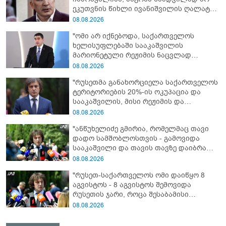
ეკუთვნის წიხლი ივანიშვილის ღალატზე
დაფუძნებული დიქტატურის
08.08.2026
მსახურებისგან - მინიშნებაც კი არ
"ომი არ იქნებოდა, საქართველოს
მსმენია ქართველების მიერ ტყვეების
ხელისუფლებაში სააკაშვილის
დახვრეტაზე"
მარიონეტული რეჟიმის ნაცვლად
„ქართული ოცნების“ მსგავსი
08.08.2026
პატრიოტული ძალა რომ ყოფილიყო, თუ
"რუსეთმა განახორციელა საქართველოს
2008 წლის ომი თუ არ იქნებოდა, დიდი
ტერიტორიების 20%-ის ოკუპაცია და
ალბათობით, არც უკრაინის ომი
სააკაშვილის, მისი რეჟიმის და
იქნებოდა"
„ნაცმოძრაობის“ ღალატი ვერანაირად
08.08.2026
ვერ გადაფარავს ამ დანაშაულს, ეს იყო
"ანწუხელიძე გმირია, რომელმაც თავი
დანაშაული ჩვენი სახელმწიფოს წინაშე"
დადო სამშობლოსთვის - გამოვიდა
სააკაშვილი და თავის თავზე დაიბრალა
ანწუხელიძის გმირობა, სამარცხვინო
08.08.2026
სიტყვები თქვა, თითქოს,
"რუსეთ-საქართველოს ომი დაიწყო 8
სააკაშვილისთვის შეგინებას თუ რაღაც
აგვისტოს - 8 აგვისტოს შემოვიდა
ამგვარს სთხოვდნენ მას"
რუსეთის ჯარი, როცა შესაბამისი
განცხადება გააკეთა რუსეთის
08.08.2026
მაშინდელმა პრეზიდენტმა - 7 აგვისტოს
რაც მოხდა, ეს იყო ის, რომ სააკაშვილის