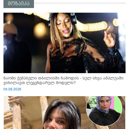
მოზაიკა
რეჟიმმა დაბომბა ცხინვალი"
ნაომი ქემპბელი თბილისში ჩამოდის - სულ სხვა ამპლუაში
ვიხილავთ ლეგენდარულ მოდელს?
05.08.2026